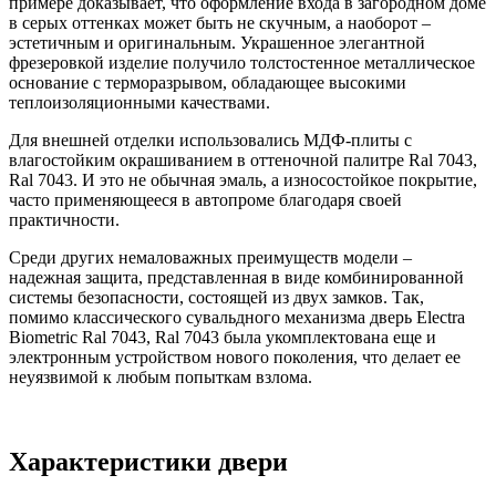
примере доказывает, что оформление входа в загородном доме
в серых оттенках может быть не скучным, а наоборот –
эстетичным и оригинальным. Украшенное элегантной
фрезеровкой изделие получило толстостенное металлическое
основание с терморазрывом, обладающее высокими
теплоизоляционными качествами.
Для внешней отделки использовались МДФ-плиты с
влагостойким окрашиванием в оттеночной палитре Ral 7043,
Ral 7043. И это не обычная эмаль, а износостойкое покрытие,
часто применяющееся в автопроме благодаря своей
практичности.
Среди других немаловажных преимуществ модели –
надежная защита, представленная в виде комбинированной
системы безопасности, состоящей из двух замков. Так,
помимо классического сувальдного механизма дверь Electra
Biometric Ral 7043, Ral 7043 была укомплектована еще и
электронным устройством нового поколения, что делает ее
неуязвимой к любым попыткам взлома.
Характеристики двери