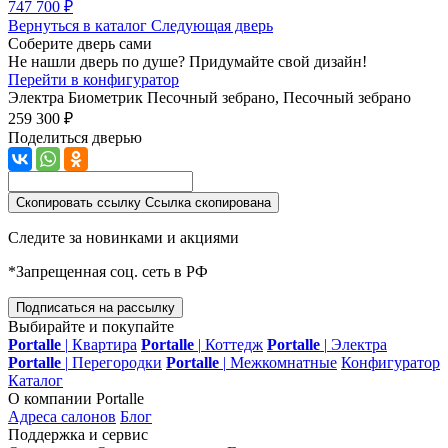
747 700 ₽
Вернуться в каталог
Следующая дверь
Соберите дверь сами
Не нашли дверь по душе? Придумайте свой дизайн!
Перейти в конфигуратор
Электра Биометрик
Песочный зебрано, Песочный зебрано
259 300 ₽
Поделиться дверью
Скопировать ссылку
Ссылка скопирована
Следите за новинками и акциями
*Запрещенная соц. сеть в РФ
Подписаться на рассылку
Выбирайте и покупайте
Portalle
|
Квартира
Portalle
|
Коттедж
Portalle
|
Электра
Portalle
|
Перегородки
Portalle
|
Межкомнатные
Конфигуратор
Каталог
О компании Portalle
Адреса салонов
Блог
Поддержка и сервис