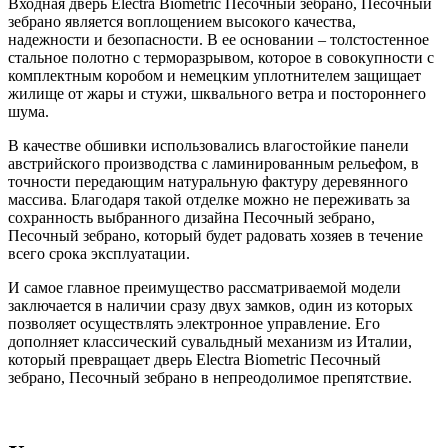
Входная дверь Electra Biometric Песочный зебрано, Песочный
зебрано является воплощением высокого качества,
надежности и безопасности. В ее основании – толстостенное
стальное полотно с терморазрывом, которое в совокупности с
комплектным коробом и немецким уплотнителем защищает
жилище от жары и стужи, шквального ветра и постороннего
шума.
В качестве обшивки использовались влагостойкие панели
австрийского производства с ламинированным рельефом, в
точности передающим натуральную фактуру деревянного
массива. Благодаря такой отделке можно не переживать за
сохранность выбранного дизайна Песочный зебрано,
Песочный зебрано, который будет радовать хозяев в течение
всего срока эксплуатации.
И самое главное преимущество рассматриваемой модели
заключается в наличии сразу двух замков, один из которых
позволяет осуществлять электронное управление. Его
дополняет классический сувальдный механизм из Италии,
который превращает дверь Electra Biometric Песочный
зебрано, Песочный зебрано в непреодолимое препятствие.