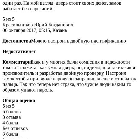
один раз. На мой взгляд, дверь стоит своих денег, замок
работает без нареканий.
5
из 5
Красильников Юрий Богданович
06 октября 2017, 05:15, Казань
Достоинства
Можно настроить двойную идентификацию
Недостатки
нет
Комментарий
как и у многих были сомнения в надежности
такого “гаджета” как умная дверь, но, видимо, для таких как я
производитель и разработал двойную проверку. Настроил
замок чтобы при вводе пароля он запрашивал еще и отпечаток
пальца. Так что теперь нет страха, что чужие люди каким-то
образом узнают пароль.
Общая оценка
5
из 5
5 баллов
3 отзыва
4 балла
Без отзывов
3 балла