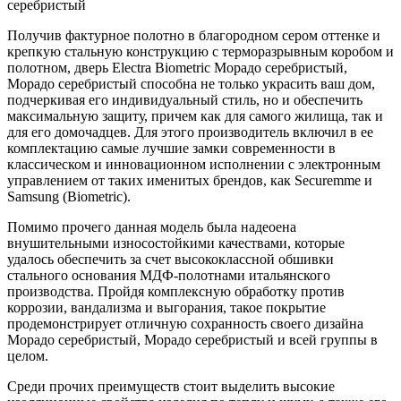
серебристый
Получив фактурное полотно в благородном сером оттенке и
крепкую стальную конструкцию с терморазрывным коробом и
полотном, дверь Electra Biometric Морадо серебристый,
Морадо серебристый способна не только украсить ваш дом,
подчеркивая его индивидуальный стиль, но и обеспечить
максимальную защиту, причем как для самого жилища, так и
для его домочадцев. Для этого производитель включил в ее
комплектацию самые лучшие замки современности в
классическом и инновационном исполнении с электронным
управлением от таких именитых брендов, как Securemme и
Samsung (Biometric).
Помимо прочего данная модель была надеоена
внушительными износостойкими качествами, которые
удалось обеспечить за счет высококлассной обшивки
стального основания МДФ-полотнами итальянского
производства. Пройдя комплексную обработку против
коррозии, вандализма и выгорания, такое покрытие
продемонстрирует отличную сохранность своего дизайна
Морадо серебристый, Морадо серебристый и всей группы в
целом.
Среди прочих преимуществ стоит выделить высокие