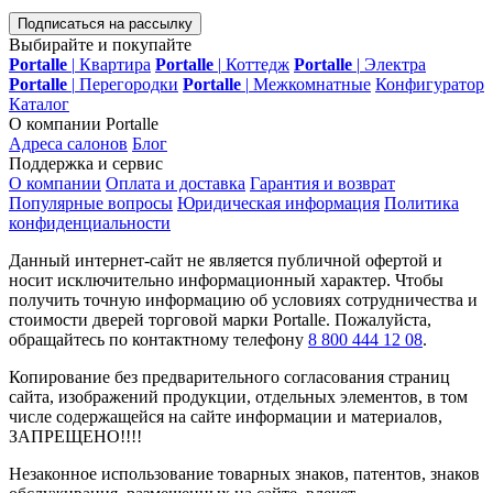
Подписаться на рассылку
Выбирайте и покупайте
Portalle
|
Квартира
Portalle
|
Коттедж
Portalle
|
Электра
Portalle
|
Перегородки
Portalle
|
Межкомнатные
Конфигуратор
Каталог
О компании Portalle
Адреса салонов
Блог
Поддержка и сервис
О компании
Оплата и доставка
Гарантия и возврат
Популярные вопросы
Юридическая информация
Политика
конфиденциальности
Данный интернет-сайт не является публичной офертой и
носит исключительно информационный характер. Чтобы
получить точную информацию об условиях сотрудничества и
стоимости дверей торговой марки Portalle. Пожалуйста,
обращайтесь по контактному телефону
8 800 444 12 08
.
Копирование без предварительного согласования страниц
сайта, изображений продукции, отдельных элементов, в том
числе содержащейся на сайте информации и материалов,
ЗАПРЕЩЕНО!!!!
Незаконное использование товарных знаков, патентов, знаков