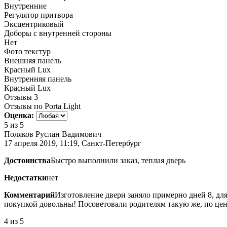
Внутренние
Регулятор притвора
Эксцентриковый
Доборы с внутренней стороны
Нет
Фото текстур
Внешняя панель
Красный Lux
Внутренняя панель
Красный Lux
Отзывы
3
Отзывы по Porta Light
Оценка:
5
из 5
Поляков Руслан Вадимович
17 апреля 2019, 11:19, Санкт-Петербург
Достоинства
Быстро выполнили заказ, теплая дверь
Недостатки
нет
Комментарий
Изготовление двери заняло примерно дней 8, для
покупкой довольны! Посоветовали родителям такую же, по цен
4
из 5