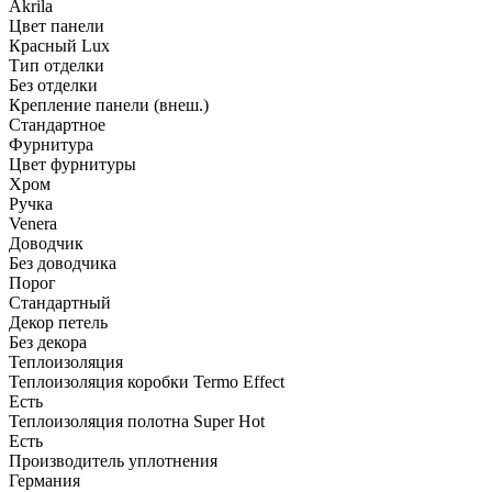
Akrila
Цвет панели
Красный Lux
Тип отделки
Без отделки
Крепление панели (внеш.)
Стандартное
Фурнитура
Цвет фурнитуры
Хром
Ручка
Venera
Доводчик
Без доводчика
Порог
Стандартный
Декор петель
Без декора
Теплоизоляция
Теплоизоляция коробки Termo Effect
Есть
Теплоизоляция полотна Super Нot
Есть
Производитель уплотнения
Германия