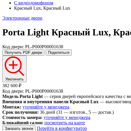
С видеодомофоном
Красный Lux, Красный Lux
Электронные двери
Porta Light
Красный Lux, Кра
Код двери: PL-P000P00001638
Получить PDF
двери
Поделиться
Увеличить
382 600 ₽
Код двери: PL-P000P00001638
Модель Porta Light
— серия дверей европейского качества с 
Внешняя и внутренняя панели Красный Lux
— высокоглянце
Монтаж:
уточняйте у менеджера
Срок получения:
36 дней (31 — изготов., 5 — достав.)
Стоимость замера:
уточняйте у менеджера
Ближайший салон:
посмотреть на карте
Перейти в конфигуратор
Заказать звонок