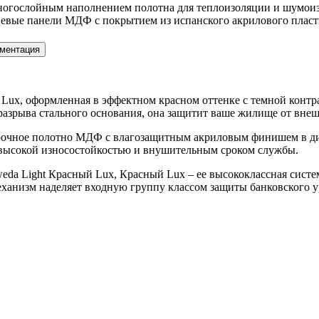
многослойным наполнением полотна для теплоизоляции и шумои
вые панели МДФ с покрытием из испанского акрилового пласти
ментация
Lux, оформленная в эффектном красном оттенке с темной контра
разрыва стального основания, она защитит ваше жилище от внеш
прочное полотно МДФ с влагозащитным акриловым финишем в ди
 высокой износостойкостью и внушительным сроком службы.
eda Light Красный Lux, Красный Lux – ее высококлассная систе
еханизм наделяет входную группу классом защиты банковского у