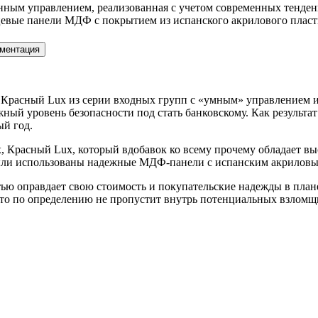
нным управлением, реализованная с учетом современных тенде
вые панели МДФ с покрытием из испанского акрилового пласти
ментация
x, Красный Lux из серии входных групп с «умным» управлением 
ный уровень безопасности под стать банковскому. Как результа
ый год.
, Красный Lux, который вдобавок ко всему прочему обладает вы
 были использованы надежные МДФ-панели с испанским акрилов
тью оправдает свою стоимость и покупательские надежды в план
сто по определению не пропустит внутрь потенциальных взломщ