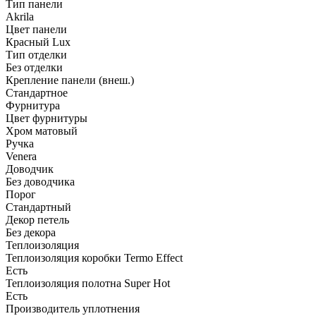
Тип панели
Akrila
Цвет панели
Красный Lux
Тип отделки
Без отделки
Крепление панели (внеш.)
Стандартное
Фурнитура
Цвет фурнитуры
Хром матовый
Ручка
Venera
Доводчик
Без доводчика
Порог
Стандартный
Декор петель
Без декора
Теплоизоляция
Теплоизоляция коробки Termo Effect
Есть
Теплоизоляция полотна Super Нot
Есть
Производитель уплотнения