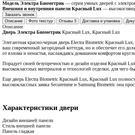
Модель Электра Биометрик
— серия умных дверей с электро
Внешняя и внутренняя панели Красный Lux
— высокоглянце
Заказать звонок
Описание
Фото текстур
Отзывы
3
Доставка и упаковка
Доку
Описание
Дверь Электра Биометрик
Красный Lux, Красный Lux
Элегантная красно-черная дверь Electra Biometric Красный Lu
ваш современный загородный коттедж, но и обеспечит его долж
от взлома и ненастья, наслаждаясь домашним комфортом кругл
Порадует своей безупречностью и дизайн изделия Красный Lux
высококлассных материалов и технологий отделки, для чего
Еще дверь Electra Biometric Красный Lux, Красный Lux полнос
высококлассных замка Securemme и Samsung Biometric она про
Характеристики двери
Дизайн внешней панели
Стиль внешней панели
Панель гладкая