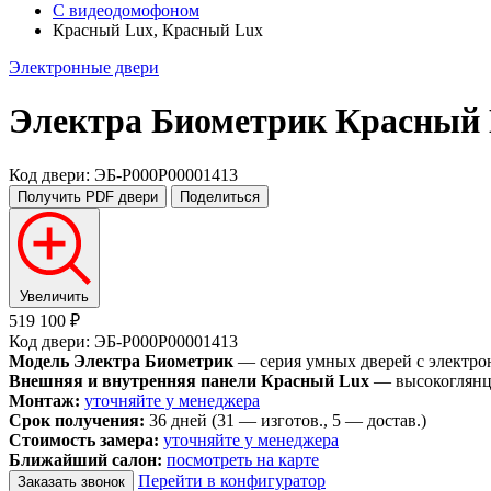
С видеодомофоном
Красный Lux, Красный Lux
Электронные двери
Электра Биометрик
Красный 
Код двери: ЭБ-P000P00001413
Получить PDF
двери
Поделиться
Увеличить
519 100 ₽
Код двери: ЭБ-P000P00001413
Модель Электра Биометрик
— серия умных дверей с электро
Внешняя и внутренняя панели Красный Lux
— высокоглянце
Монтаж:
уточняйте у менеджера
Срок получения:
36 дней (31 — изготов., 5 — достав.)
Стоимость замера:
уточняйте у менеджера
Ближайший салон:
посмотреть на карте
Перейти в конфигуратор
Заказать звонок