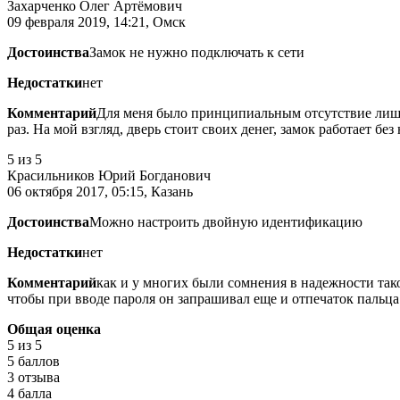
Захарченко Олег Артёмович
09 февраля 2019, 14:21, Омск
Достоинства
Замок не нужно подключать к сети
Недостатки
нет
Комментарий
Для меня было принципиальным отсутствие лишни
раз. На мой взгляд, дверь стоит своих денег, замок работает без
5
из 5
Красильников Юрий Богданович
06 октября 2017, 05:15, Казань
Достоинства
Можно настроить двойную идентификацию
Недостатки
нет
Комментарий
как и у многих были сомнения в надежности тако
чтобы при вводе пароля он запрашивал еще и отпечаток пальца.
Общая оценка
5
из 5
5 баллов
3 отзыва
4 балла