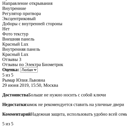
Направление открывания
Внутренние
Регулятор притвора
Эксцентриковый
Доборы с внутренней стороны
Нет
Фото текстур
Внешняя панель
Красный Lux
Внутренняя панель
Красный Lux
Отзывы
3
Отзывы по Электра Биометрик
Оценка:
5
из 5
Рымар Юлия Львовна
29 июня 2019, 15:50, Москва
Достоинства
Больше не нужно носить с собой ключи
Недостатки
замок не рекомендуется ставить на уличные двери
Комментарий
Надежная защита, использовать удобно всей сем
5
из 5