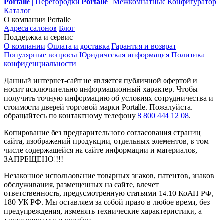
Portalle
|
Перегородки
Portalle
|
Межкомнатные
Конфигуратор
Каталог
О компании Portalle
Адреса салонов
Блог
Поддержка и сервис
О компании
Оплата и доставка
Гарантия и возврат
Популярные вопросы
Юридическая информация
Политика
конфиденциальности
Данный интернет-сайт не является публичной офертой и
носит исключительно информационный характер. Чтобы
получить точную информацию об условиях сотрудничества и
стоимости дверей торговой марки Portalle. Пожалуйста,
обращайтесь по контактному телефону
8 800 444 12 08
.
Копирование без предварительного согласования страниц
сайта, изображений продукции, отдельных элементов, в том
числе содержащейся на сайте информации и материалов,
ЗАПРЕЩЕНО!!!!
Незаконное использование товарных знаков, патентов, знаков
обслуживания, размещенных на сайте, влечет
ответственность, предусмотренную статьями 14.10 КоАП РФ,
180 УК РФ. Мы оставляем за собой право в любое время, без
предупреждения, изменять технические характеристики, а
также опечатки и ошибки.