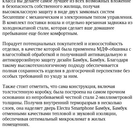
класса вы делаете самое лучшее из всех возможных вложение
в безопасность собственного жилища, получая
высококлассную защиту в виде двух замковых систем
Securemme с механическим и электронным типом управления.
В комплект поставки вошла и отдельно врезанная задвижка из
холоднокатаной стали, которая сделает вше домашнее
пребывание еще более комфортным.
Порадует потенциальных покупателей и износостойкость
отделки, в качестве которой была применена МДФ-обшивка с
влагостойкой обработкой и получивший антивандальную и
антикоррозийную защиту дизайн Бамбук, Бамбук. Благодаря
такому высокотехнологичному подходу обеспечивается
полная сохранность изделия в долгосрочной перспективе без
особых требований по уходу за ним.
Также стоит отметить, что сама конструкция, включая
толстостенную коробку, была построена на самом прочном
основании из непробиваемой честной стали 2-миллиметровой
толщины. Получив внутренний терморазрыв в несколько
слоев, она наделяет дверь Electra Smartphone Бамбук, Бамбук
отменными качествами тепловой и звуковой изоляции,
обеспечивая оптимальный микроклимат в жилых
помещениях.