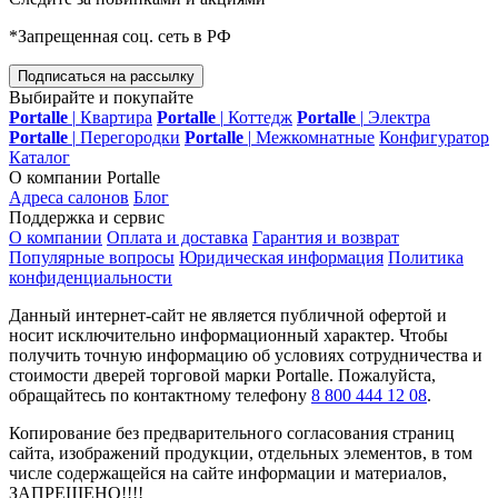
*Запрещенная соц. сеть в РФ
Подписаться на рассылку
Выбирайте и покупайте
Portalle
|
Квартира
Portalle
|
Коттедж
Portalle
|
Электра
Portalle
|
Перегородки
Portalle
|
Межкомнатные
Конфигуратор
Каталог
О компании Portalle
Адреса салонов
Блог
Поддержка и сервис
О компании
Оплата и доставка
Гарантия и возврат
Популярные вопросы
Юридическая информация
Политика
конфиденциальности
Данный интернет-сайт не является публичной офертой и
носит исключительно информационный характер. Чтобы
получить точную информацию об условиях сотрудничества и
стоимости дверей торговой марки Portalle. Пожалуйста,
обращайтесь по контактному телефону
8 800 444 12 08
.
Копирование без предварительного согласования страниц
сайта, изображений продукции, отдельных элементов, в том
числе содержащейся на сайте информации и материалов,
ЗАПРЕЩЕНО!!!!