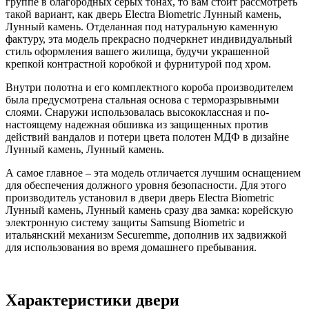
группе в благородных серых тонах, то вам стоит рассмотреть
такой вариант, как дверь Electra Biometric Лунный камень,
Лунный камень. Отделанная под натуральную каменную
фактуру, эта модель прекрасно подчеркнет индивидуальный
стиль оформления вашего жилища, будучи украшенной
крепкой контрастной коробкой и фурнитурой под хром.
Внутри полотна и его комплектного короба производителем
была предусмотрена стальная основа с терморазрывными
слоями. Снаружи использовалась высококлассная и по-
настоящему надежная обшивка из защищенных против
действий вандалов и потери цвета полотен МДФ в дизайне
Лунный камень, Лунный камень.
А самое главное – эта модель отличается лучшим оснащением
для обеспечения должного уровня безопасности. Для этого
производитель установил в двери дверь Electra Biometric
Лунный камень, Лунный камень сразу два замка: корейскую
электронную систему защиты Samsung Biometric и
итальянский механизм Securemme, дополнив их задвижкой
для использования во время домашнего пребывания.
Характеристики двери