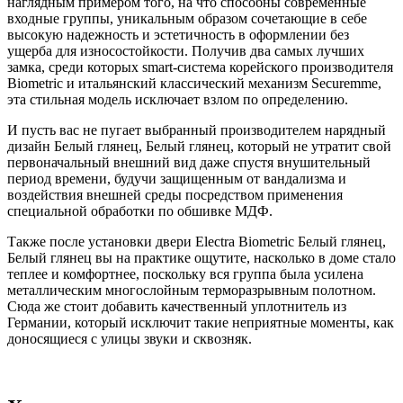
наглядным примером того, на что способны современные
входные группы, уникальным образом сочетающие в себе
высокую надежность и эстетичность в оформлении без
ущерба для износостойкости. Получив два самых лучших
замка, среди которых smart-система корейского производителя
Biometric и итальянский классический механизм Securemme,
эта стильная модель исключает взлом по определению.
И пусть вас не пугает выбранный производителем нарядный
дизайн Белый глянец, Белый глянец, который не утратит свой
первоначальный внешний вид даже спустя внушительный
период времени, будучи защищенным от вандализма и
воздействия внешней среды посредством применения
специальной обработки по обшивке МДФ.
Также после установки двери Electra Biometric Белый глянец,
Белый глянец вы на практике ощутите, насколько в доме стало
теплее и комфортнее, поскольку вся группа была усилена
металлическим многослойным терморазрывным полотном.
Сюда же стоит добавить качественный уплотнитель из
Германии, который исключит такие неприятные моменты, как
доносящиеся с улицы звуки и сквозняк.