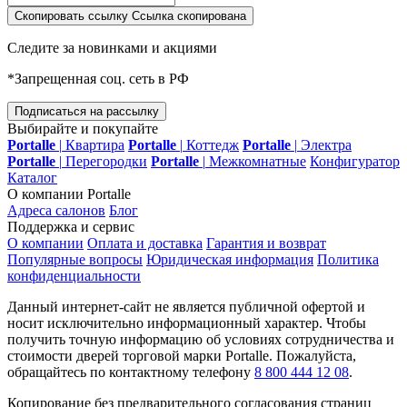
Скопировать ссылку
Ссылка скопирована
Следите за новинками и акциями
*Запрещенная соц. сеть в РФ
Подписаться на рассылку
Выбирайте и покупайте
Portalle
|
Квартира
Portalle
|
Коттедж
Portalle
|
Электра
Portalle
|
Перегородки
Portalle
|
Межкомнатные
Конфигуратор
Каталог
О компании Portalle
Адреса салонов
Блог
Поддержка и сервис
О компании
Оплата и доставка
Гарантия и возврат
Популярные вопросы
Юридическая информация
Политика
конфиденциальности
Данный интернет-сайт не является публичной офертой и
носит исключительно информационный характер. Чтобы
получить точную информацию об условиях сотрудничества и
стоимости дверей торговой марки Portalle. Пожалуйста,
обращайтесь по контактному телефону
8 800 444 12 08
.
Копирование без предварительного согласования страниц