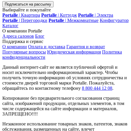
Подписаться на рассылку
Выбирайте и покупайте
Portalle
|
Квартира
Portalle
|
Коттедж
Portalle
|
Электра
Portalle
|
Перегородки
Portalle
|
Межкомнатные
Конфигуратор
Каталог
О компании Portalle
Адреса салонов
Блог
Поддержка и сервис
О компании
Оплата и доставка
Гарантия и возврат
Популярные вопросы
Юридическая информация
Политика
конфиденциальности
Данный интернет-сайт не является публичной офертой и
носит исключительно информационный характер. Чтобы
получить точную информацию об условиях сотрудничества и
стоимости дверей торговой марки Portalle. Пожалуйста,
обращайтесь по контактному телефону
8 800 444 12 08
.
Копирование без предварительного согласования страниц
сайта, изображений продукции, отдельных элементов, в том
числе содержащейся на сайте информации и материалов,
ЗАПРЕЩЕНО!!!!
Незаконное использование товарных знаков, патентов, знаков
обслуживания, размещенных на сайте, влечет