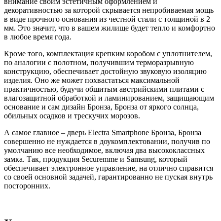
внимание своим эстетичным оформлением и
декоративностью за которой скрывается непробиваемая мощь
в виде прочного основания из честной стали с толщиной в 2
мм. Это значит, что в вашем жилище будет тепло и комфортно
в любое время года.
Кроме того, комплектация крепким коробом с уплотнителем,
по аналогии с полотном, получившим терморазрывную
конструкцию, обеспечивает достойную звуковую изоляцию
изделия. Оно же может похвастаться максимальной
практичностью, будучи обшитым австрийскими плитами с
влагозащитной обработкой и ламинированием, защищающим
основание и сам дизайн Бронза, Бронза от яркого солнца,
обильных осадков и трескучих морозов.
А самое главное – дверь Electra Smartphone Бронза, Бронза
совершенно не нуждается в доукомплектовании, получив по
умолчанию все необходимое, включая два высококлассных
замка. Так, продукция Securemme и Samsung, который
обеспечивает электронное управление, на отлично справится
со своей основной задачей, гарантированно не пуская внутрь
посторонних.