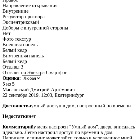
Направление открывания
Внутренние
Регулятор притвора
Эксцентриковый
Доборы с внутренней стороны
Нет
Фото текстур
Внешняя панель
Белый кедр
Внутренняя панель
Белый кедр
Отзывы
3
Отзывы по Электра Смартфон
Оценка:
5
из 5
Масловский Дмитрий Артёмович
22 сентября 2019, 12:03, Екатеринбург
Достоинства
умный доступ в дом, настроенный по времени
Недостатки
нет
Комментарий
у меня настроен “Умный дом”, дверь вписалась
идеально. Легко настроил доступ по времени в дом.
Например, клининг может зайти только в условленное мной