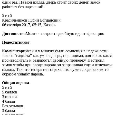
один раз. На мой взгляд, дверь стоит своих денег, замок
работает без нареканий.
5
из 5
Красильников Юрий Богданович
06 октября 2017, 05:15, Казань
Достоинства
Можно настроить двойную идентификацию
Недостатки
нет
Комментарий
как и у многих были сомнения в надежности
такого “гаджета” как умная дверь, но, видимо, для таких как я
производитель и разработал двойную проверку. Настроил
замок чтобы при вводе пароля он запрашивал еще и отпечаток
пальца. Так что теперь нет страха, что чужие люди каким-то
образом узнают пароль.
Общая оценка
5
из 5
5 баллов
3 отзыва
4 балла
Без отзывов
3 балла