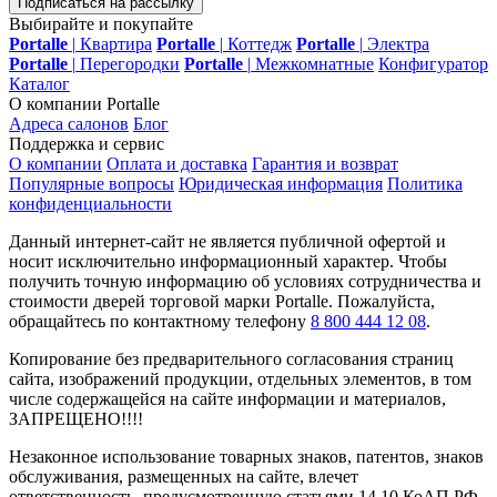
Подписаться на рассылку
Выбирайте и покупайте
Portalle
|
Квартира
Portalle
|
Коттедж
Portalle
|
Электра
Portalle
|
Перегородки
Portalle
|
Межкомнатные
Конфигуратор
Каталог
О компании Portalle
Адреса салонов
Блог
Поддержка и сервис
О компании
Оплата и доставка
Гарантия и возврат
Популярные вопросы
Юридическая информация
Политика
конфиденциальности
Данный интернет-сайт не является публичной офертой и
носит исключительно информационный характер. Чтобы
получить точную информацию об условиях сотрудничества и
стоимости дверей торговой марки Portalle. Пожалуйста,
обращайтесь по контактному телефону
8 800 444 12 08
.
Копирование без предварительного согласования страниц
сайта, изображений продукции, отдельных элементов, в том
числе содержащейся на сайте информации и материалов,
ЗАПРЕЩЕНО!!!!
Незаконное использование товарных знаков, патентов, знаков
обслуживания, размещенных на сайте, влечет
ответственность, предусмотренную статьями 14.10 КоАП РФ,