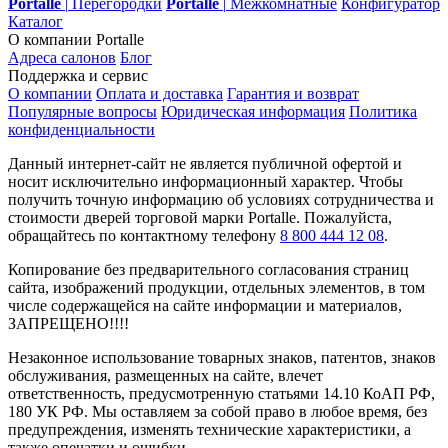
Portalle
|
Перегородки
Portalle
|
Межкомнатные
Конфигуратор
Каталог
О компании Portalle
Адреса салонов
Блог
Поддержка и сервис
О компании
Оплата и доставка
Гарантия и возврат
Популярные вопросы
Юридическая информация
Политика
конфиденциальности
Данный интернет-сайт не является публичной офертой и
носит исключительно информационный характер. Чтобы
получить точную информацию об условиях сотрудничества и
стоимости дверей торговой марки Portalle. Пожалуйста,
обращайтесь по контактному телефону
8 800 444 12 08
.
Копирование без предварительного согласования страниц
сайта, изображений продукции, отдельных элементов, в том
числе содержащейся на сайте информации и материалов,
ЗАПРЕЩЕНО!!!!
Незаконное использование товарных знаков, патентов, знаков
обслуживания, размещенных на сайте, влечет
ответственность, предусмотренную статьями 14.10 КоАП РФ,
180 УК РФ. Мы оставляем за собой право в любое время, без
предупреждения, изменять технические характеристики, а
также опечатки и ошибки.