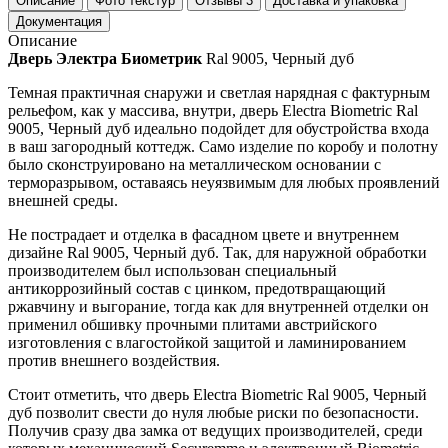
Описание
Фото текстур
Отзывы
3
Доставка и упаковка
Документация
Описание
Дверь Электра Биометрик
Ral 9005, Черный дуб
Темная практичная снаружи и светлая нарядная с фактурным
рельефом, как у массива, внутри, дверь Electra Biometric Ral
9005, Черный дуб идеально подойдет для обустройства входа
в ваш загородный коттедж. Само изделие по коробу и полотну
было сконструировано на металлическом основании с
терморазрывом, оставаясь неуязвимым для любых проявлений
внешней среды.
Не пострадает и отделка в фасадном цвете и внутреннем
дизайне Ral 9005, Черный дуб. Так, для наружной обработки
производителем был использован специальный
антикоррозийный состав с цинком, предотвращающий
ржавчину и выгорание, тогда как для внутренней отделки он
применил обшивку прочными плитами австрийского
изготовления с влагостойкой защитой и ламинированием
против внешнего воздействия.
Стоит отметить, что дверь Electra Biometric Ral 9005, Черный
дуб позволит свести до нуля любые риски по безопасности.
Получив сразу два замка от ведущих производителей, среди