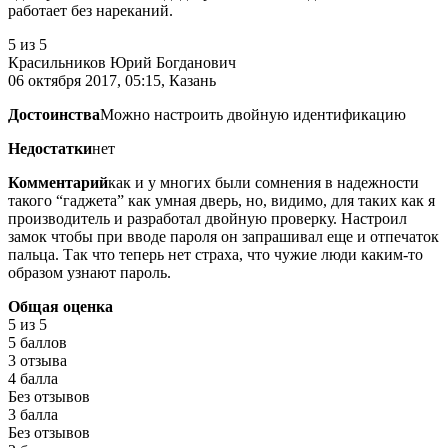
работает без нареканий.
5
из 5
Красильников Юрий Богданович
06 октября 2017, 05:15, Казань
Достоинства
Можно настроить двойную идентификацию
Недостатки
нет
Комментарий
как и у многих были сомнения в надежности
такого “гаджета” как умная дверь, но, видимо, для таких как я
производитель и разработал двойную проверку. Настроил
замок чтобы при вводе пароля он запрашивал еще и отпечаток
пальца. Так что теперь нет страха, что чужие люди каким-то
образом узнают пароль.
Общая оценка
5
из 5
5 баллов
3 отзыва
4 балла
Без отзывов
3 балла
Без отзывов