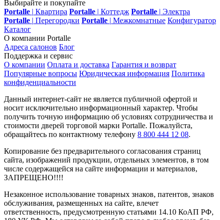
Выбирайте и покупайте
Portalle
|
Квартира
Portalle
|
Коттедж
Portalle
|
Электра
Portalle
|
Перегородки
Portalle
|
Межкомнатные
Конфигуратор
Каталог
О компании Portalle
Адреса салонов
Блог
Поддержка и сервис
О компании
Оплата и доставка
Гарантия и возврат
Популярные вопросы
Юридическая информация
Политика
конфиденциальности
Данный интернет-сайт не является публичной офертой и
носит исключительно информационный характер. Чтобы
получить точную информацию об условиях сотрудничества и
стоимости дверей торговой марки Portalle. Пожалуйста,
обращайтесь по контактному телефону
8 800 444 12 08
.
Копирование без предварительного согласования страниц
сайта, изображений продукции, отдельных элементов, в том
числе содержащейся на сайте информации и материалов,
ЗАПРЕЩЕНО!!!!
Незаконное использование товарных знаков, патентов, знаков
обслуживания, размещенных на сайте, влечет
ответственность, предусмотренную статьями 14.10 КоАП РФ,