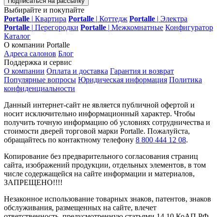
Подписаться на рассылку
Выбирайте и покупайте
Portalle
|
Квартира
Portalle
|
Коттедж
Portalle
|
Электра
Portalle
|
Перегородки
Portalle
|
Межкомнатные
Конфигуратор
Каталог
О компании Portalle
Адреса салонов
Блог
Поддержка и сервис
О компании
Оплата и доставка
Гарантия и возврат
Популярные вопросы
Юридическая информация
Политика
конфиденциальности
Данный интернет-сайт не является публичной офертой и
носит исключительно информационный характер. Чтобы
получить точную информацию об условиях сотрудничества и
стоимости дверей торговой марки Portalle. Пожалуйста,
обращайтесь по контактному телефону
8 800 444 12 08
.
Копирование без предварительного согласования страниц
сайта, изображений продукции, отдельных элементов, в том
числе содержащейся на сайте информации и материалов,
ЗАПРЕЩЕНО!!!!
Незаконное использование товарных знаков, патентов, знаков
обслуживания, размещенных на сайте, влечет
ответственность, предусмотренную статьями 14.10 КоАП РФ,