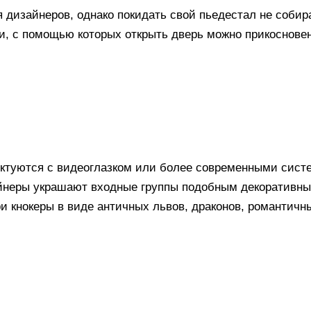
я дизайнеров, однако покидать свой пьедестал не собир
, с помощью которых открыть дверь можно прикосновен
ектуются с видеоглазком или более современными сист
айнеры украшают входные группы подобным декоративн
ри кнокеры в виде античных львов, драконов, романтич