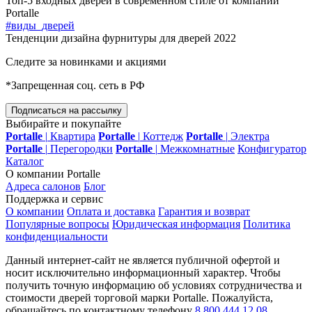
Топ-5 входных дверей в современном стиле от компании
Portalle
#виды_дверей
Тенденции дизайна фурнитуры для дверей 2022
Следите за новинками и акциями
*Запрещенная соц. сеть в РФ
Подписаться на рассылку
Выбирайте и покупайте
Portalle
|
Квартира
Portalle
|
Коттедж
Portalle
|
Электра
Portalle
|
Перегородки
Portalle
|
Межкомнатные
Конфигуратор
Каталог
О компании Portalle
Адреса салонов
Блог
Поддержка и сервис
О компании
Оплата и доставка
Гарантия и возврат
Популярные вопросы
Юридическая информация
Политика
конфиденциальности
Данный интернет-сайт не является публичной офертой и
носит исключительно информационный характер. Чтобы
получить точную информацию об условиях сотрудничества и
стоимости дверей торговой марки Portalle. Пожалуйста,
обращайтесь по контактному телефону
8 800 444 12 08
.