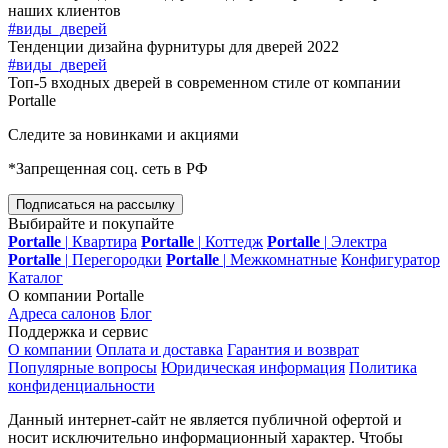
наших клиентов
#виды_дверей
Тенденции дизайна фурнитуры для дверей 2022
#виды_дверей
Топ-5 входных дверей в современном стиле от компании
Portalle
Следите за новинками и акциями
*Запрещенная соц. сеть в РФ
Подписаться на рассылку
Выбирайте и покупайте
Portalle
|
Квартира
Portalle
|
Коттедж
Portalle
|
Электра
Portalle
|
Перегородки
Portalle
|
Межкомнатные
Конфигуратор
Каталог
О компании Portalle
Адреса салонов
Блог
Поддержка и сервис
О компании
Оплата и доставка
Гарантия и возврат
Популярные вопросы
Юридическая информация
Политика
конфиденциальности
Данный интернет-сайт не является публичной офертой и
носит исключительно информационный характер. Чтобы