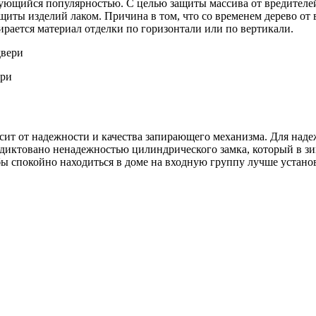
ьзующийся популярностью. С целью защиты массива от вредител
ты изделий лаком. Причина в том, что со временем дерево от в
рается материал отделки по горизонтали или по вертикали.
ери
сит от надежности и качества запирающего механизма. Для на
одиктовано ненадежностью цилиндрического замка, который в з
ы спокойно находиться в доме на входную группу лучше установи