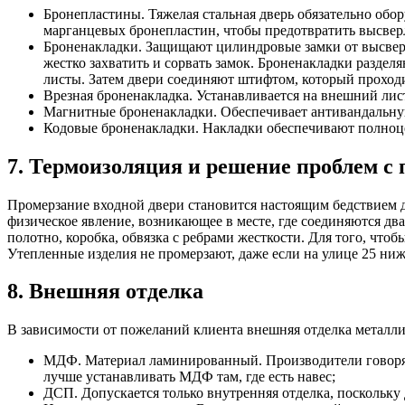
Бронепластины. Тяжелая стальная дверь обязательно об
марганцевых бронепластин, чтобы предотвратить высвер
Броненакладки. Защищают цилиндровые замки от высверл
жестко захватить и сорвать замок. Броненакладки разде
листы. Затем двери соединяют штифтом, который проходи
Врезная броненакладка. Устанавливается на внешний лист
Магнитные броненакладки. Обеспечивает антивандальну
Кодовые броненакладки. Накладки обеспечивают полноц
7. Термоизоляция и решение проблем с
Промерзание входной двери становится настоящим бедствием д
физическое явление, возникающее в месте, где соединяются дв
полотно, коробка, обвязка с ребрами жесткости. Для того, чт
Утепленные изделия не промерзают, даже если на улице 25 ниж
8. Внешняя отделка
В зависимости от пожеланий клиента внешняя отделка металли
МДФ. Материал ламинированный. Производители говорят о
лучше устанавливать МДФ там, где есть навес;
ДСП. Допускается только внутренняя отделка, поскольку 