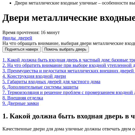
Двери металлические входные уличные – особенности в
Двери металлические входные
Время прочтения: 16 минут
#виды_дверей
На что обращать внимание, выбирая двери металлические вход
Подняться наверх
Помочь выбрать дверь
1. Какой должна быть входная дверь в частный дом: базовые т
2. На что обратить внимание при выборе входной утепленной 
3. Преимущества и недостатки металлических внешних дверей 
4. Конструкция входной двери
5. Габариты входных дверей для частного дома
6. Дополнительные системы защиты
7. Термоизоляция и решение проблем с промерзанием входной 
8. Внешняя отделка
9. Дверные замки
1. Какой должна быть входная дверь в 
Качественные двери для дома уличные должны отвечать двум 