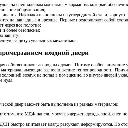
орудована специальным монтажным карманом, который обеспечив
ливание оборудования;
ивания. Накладки выполнены из углеродистой стали, корпус пос
ляются на накладные и врезные. Первые представляют собой сос
т через все полотно;
 и более безопасны;
ю защиту;
енную защиту сувальдных механизмов.
 промерзанием входной двери
ля собственников загородных домов. Потому особое внимание у
а материала, имеющие разное значение теплопроводности. Причи
обы холодный воздух не попал в помещение, во внутрь дверей ук
е нуля.
ческой двери может быть выполнена из разных материалов:
 том, что МДФ панели могут выдержать дождь, зной, снег, не т
ДСП быстро впитывает влагу, разбухает, деформируются. Но стои