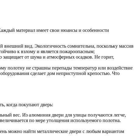
Каждый материал имеет свои нюансы и особенности
ый внешний вид. Экологичность сомнительна, поскольку массив
стойчиво к взлому и является пожароопасным;
о защищает от шума и атмосферных осадков. Не горит,
ому полотну не страшны перепады температур или воздействие
 оборудования сделает дом неприступной крепостью. Что
ь, когда покупают дверь:
льный вес. Из алюминия двери для улицы получаются легче,
увеличивается по мере утолщения используемого полотна.
 день можно найти металлические двери с любым вариантом