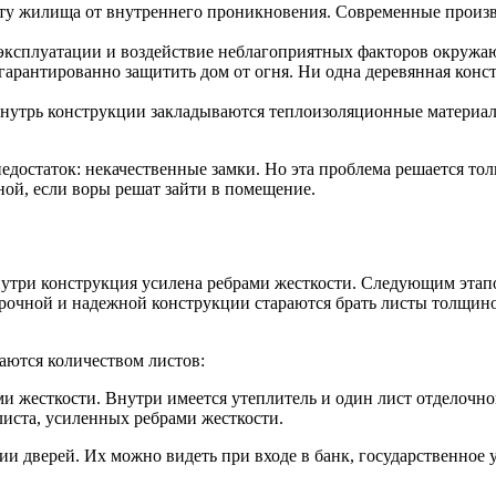
иту жилища от внутреннего проникновения. Современные произ
эксплуатации и воздействие неблагоприятных факторов окружа
гарантированно защитить дом от огня. Ни одна деревянная конст
а внутрь конструкции закладываются теплоизоляционные матери
достаток: некачественные замки. Но эта проблема решается то
ной, если воры решат зайти в помещение.
знутри конструкция усилена ребрами жесткости. Следующим эта
 прочной и надежной конструкции стараются брать листы толщи
чаются количеством листов:
 жесткости. Внутри имеется утеплитель и один лист отделочно
иста, усиленных ребрами жесткости.
и дверей. Их можно видеть при входе в банк, государственное 