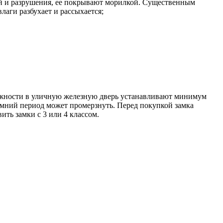
ей и разрушения, ее покрывают морилкой. Существенным
лаги разбухает и рассыхается;
дежности в уличную железную дверь устанавливают минимум
имний период может промерзнуть. Перед покупкой замка
ть замки с 3 или 4 классом.