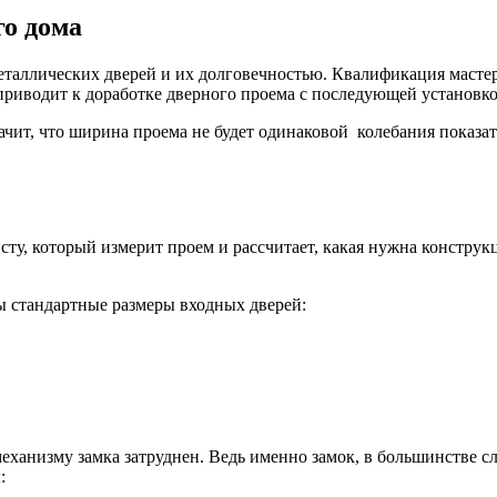
го дома
еталлических дверей и их долговечностью. Квалификация масте
приводит к доработке дверного проема с последующей установко
чит, что ширина проема не будет одинаковой колебания показате
сту, который измерит проем и рассчитает, какая нужна констру
ы стандартные размеры входных дверей:
механизму замка затруднен. Ведь именно замок, в большинстве 
: