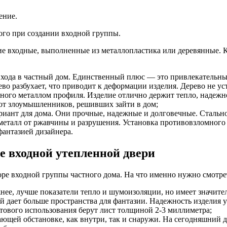
ение.
ого при создании входной группы.
е входные, выполненные из металлопластика или деревянные. 
 входа в частный дом. Единственный плюс — это привлекательн
ево разбухает, что приводит к деформации изделия. Дерево не у
ного металлом профиля. Изделие отлично держит тепло, надежн
а от злоумышленников, решивших зайти в дом;
иант для дома. Они прочные, надежные и долговечные. Стальн
металл от ржавчины и разрушения. Установка противовзломного
 фантазией дизайнера.
е входной утепленной двери
ре входной группы частного дома. На что именно нужно смотрет
ее, лучше показатели тепло и шумоизоляции, но имеет значите
й дает больше пространства для фантазии. Надежность изделия 
ытового использования берут лист толщиной 2-3 миллиметра;
ающей обстановке, как внутри, так и снаружи. На сегодняшний