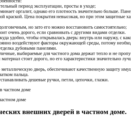
обенности:
ельный период эксплуатации, просты в уходе;
минает оргалит, однако его плотность значительно больше. Пан
ой краской. Цена покрытия невысокая, но при этом защитные х
долговечным, но зато его можно восстановить самостоятельно;
оит очень дорого, если сравнивать с другими видами отделки.
куда удобно, чтобы открывалась дверь: внутрь или наружу, с как
тоянно воздействуют факторы окружающей среды, потому необход
отделка дубовыми панелями.
уличные, выбираемые для частного дома держат тепло и не про
 материал стоит дорого, но его характеристики значительно луч
 металлическую дверь, обеспечивают качественную защиту имуще
чатком пальца.
станавливать дешевые ручки, петли, цепочки, глазки.
частном доме
ческих внешних дверей в частном доме.