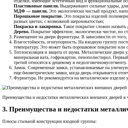
отделки, имеющие эстетичный вид и функциональные ос
Пластиковые панели.
Выдерживают сильные удары, длит
МДФ — панели.
Это экологически чистый продукт, напо
Порошковое покрытие.
Это покраска изделий полимерн
разных цветах, с возможной шероховатостью;
Покраска и лакировка.
Такое покрытие сложно назвать 
Дерево.
Покрытие эффектное, экологически чистое, но ст
Размещение на двери фурнитуры. В зависимости от того, 
Влагостойкость, огнеупорность. На входную группу пос
температуру. Это может быть порошковое покрытие или 
Теплоизоляция и защита от шума. Металлические двери 
минеральная вата, гофрокартон, пенополистирол. Первый
третий относятся к дешевому и недолговечномусегменту.
Замок. Современные замки, устанавливаемые на уличную
еще биометрические замки, когда дверь открывается отпе
Фурнитура. Не рекомендуется на металлическое изделие у
Преимущества и недостатки металлических внешних дверей в 
3. Преимущества и недостатки металли
Плюсы стальной конструкции входной группы: