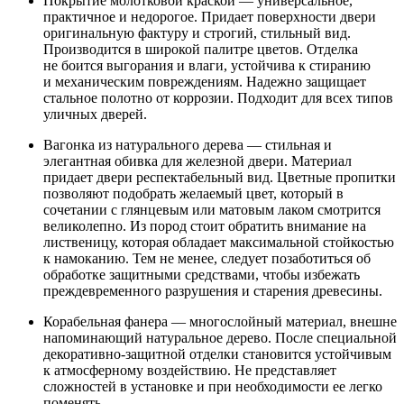
Покрытие молотковой краской — универсальное,
практичное и недорогое. Придает поверхности двери
оригинальную фактуру и строгий, стильный вид.
Производится в широкой палитре цветов. Отделка
не боится выгорания и влаги, устойчива к стиранию
и механическим повреждениям. Надежно защищает
стальное полотно от коррозии. Подходит для всех типов
уличных дверей.
Вагонка из натурального дерева — стильная и
элегантная обивка для железной двери. Материал
придает двери респектабельный вид. Цветные пропитки
позволяют подобрать желаемый цвет, который в
сочетании с глянцевым или матовым лаком смотрится
великолепно. Из пород стоит обратить внимание на
лиственицу, которая обладает максимальной стойкостью
к намоканию. Тем не менее, следует позаботиться об
обработке защитными средствами, чтобы избежать
преждевременного разрушения и старения древесины.
Корабельная фанера — многослойный материал, внешне
напоминающий натуральное дерево. После специальной
декоративно-защитной отделки становится устойчивым
к атмосферному воздействию. Не представляет
сложностей в установке и при необходимости ее легко
поменять.