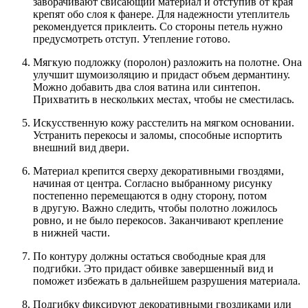
заворачивают свисающий материал и отступив от края
крепят обо слоя к фанере. Для надежности утеплитель
рекомендуется приклеить. Со стороны петель нужно
предусмотреть отступ. Утепление готово.
Мягкую подложку (поролон) разложить на полотне. Она
улучшит шумоизоляцию и придаст объем дермантину.
Можно добавить два слоя ватина или синтепон.
Прихватить в нескольких местах, чтобы не сместилась.
Искусственную кожу расстелить на мягком основании.
Устранить перекосы и заломы, способные испортить
внешний вид двери.
Материал крепится сверху декоративными гвоздями,
начиная от центра. Согласно выбранному рисунку
постепенно перемещаются в одну сторону, потом
в другую. Важно следить, чтобы полотно ложилось
ровно, и не было перекосов. Заканчивают крепление
в нижней части.
По контуру должны остаться свободные края для
подгибки. Это придаст обивке завершенный вид и
поможет избежать в дальнейшем разрушения материала.
Подгибку фиксируют декоративными гвоздиками или