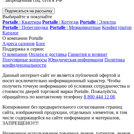
*Запрещенная соц. сеть в РФ
Подписаться на рассылку
Выбирайте и покупайте
Portalle
|
Квартира
Portalle
|
Коттедж
Portalle
|
Электра
Portalle
|
Перегородки
Portalle
|
Межкомнатные
Конфигуратор
Каталог
О компании Portalle
Адреса салонов
Блог
Поддержка и сервис
О компании
Оплата и доставка
Гарантия и возврат
Популярные вопросы
Юридическая информация
Политика
конфиденциальности
Данный интернет-сайт не является публичной офертой и
носит исключительно информационный характер. Чтобы
получить точную информацию об условиях сотрудничества и
стоимости дверей торговой марки Portalle. Пожалуйста,
обращайтесь по контактному телефону
8 800 444 12 08
.
Копирование без предварительного согласования страниц
сайта, изображений продукции, отдельных элементов, в том
числе содержащейся на сайте информации и материалов,
ЗАПРЕЩЕНО!!!!
Незаконное использование товарных знаков, патентов, знаков