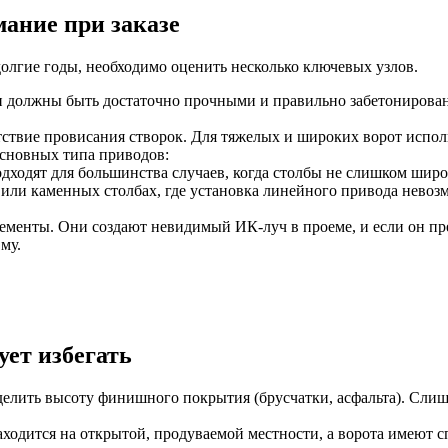
мание при заказе
 долгие годы, необходимо оценить несколько ключевых узлов.
 должны быть достаточно прочными и правильно забетонированн
сутствие провисания створок. Для тяжелых и широких ворот исп
основных типа приводов:
ходят для большинства случаев, когда столбы не слишком широ
ли каменных столбах, где установка линейного привода невозм
менты. Они создают невидимый ИК-луч в проеме, и если он пр
му.
ет избегать
елить высоту финишного покрытия (брусчатки, асфальта). Слишк
ходится на открытой, продуваемой местности, а ворота имеют с