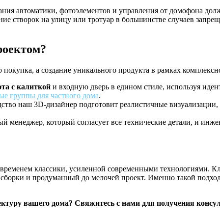
ания автоматики, фотоэлементов и управления от домофона долж
е створок на улицу или тротуар в большинстве случаев запрещ
роектом?
покупка, а создание уникального продукта в рамках комплексно
та с калиткой
и входную дверь в едином стиле, используя иден
ые группы для частного дома
.
ство наш 3D-дизайнер подготовит реалистичные визуализации, к
ый менеджер, который согласует все технические детали, и инже
временем классики, усиленной современными технологиями. Клю
сборки и продуманный до мелочей проект. Именно такой подход 
ектуру вашего дома? Свяжитесь с нами для получения консул