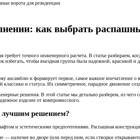
шные ворота для резиденции
лнении: как выбрать распашны
я требует точного инженерного расчета. В статье разбираем, ког
ок избегать, чтобы въездная группа была надежной, красивой и 
ному ансамблю и формирует первое, самое важное впечатление о
 классики и статуса. Их симметричное, парадное движение соз
нерные решения. В этой статье мы детально разберем, из чего 
адежное изделие от компромиссного.
ся лучшим решением?
дшафтом и эстетическими предпочтениями. Распашная конструкц
е — наличие во дворе (или перед ним, если створки открываютс