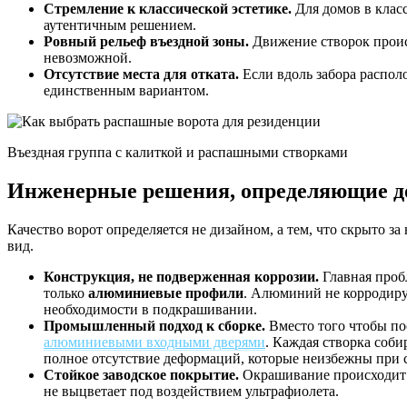
Стремление к классической эстетике.
Для домов в клас
аутентичным решением.
Ровный рельеф въездной зоны.
Движение створок происх
невозможной.
Отсутствие места для отката.
Если вдоль забора распол
единственным вариантом.
Въездная группа с калиткой и распашными створками
Инженерные решения, определяющие д
Качество ворот определяется не дизайном, а тем, что скрыто
вид.
Конструкция, не подверженная коррозии.
Главная проб
только
алюминиевые профили
. Алюминий не корродируе
необходимости в подкрашивании.
Промышленный подход к сборке.
Вместо того чтобы по
алюминиевыми входными дверями
. Каждая створка соб
полное отсутствие деформаций, которые неизбежны при с
Стойкое заводское покрытие.
Окрашивание происходит в
не выцветает под воздействием ультрафиолета.