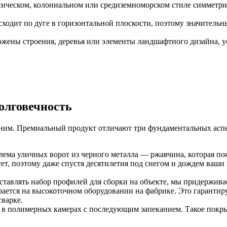
сическом, колониальном или средиземноморском стиле симметр
одит по дуге в горизонтальной плоскости, поэтому значительны
ожены строения, деревья или элементы ландшафтного дизайна, у
олговечность
 за ним. Премиальный продукт отличают три фундаментальных ас
лема уличных ворот из черного металла — ржавчина, которая по
т, поэтому даже спустя десятилетия под снегом и дождем ваши 
ставлять набор профилей для сборки на объекте, мы придержива
ирается на высокоточном оборудовании на фабрике. Это гаранти
варке.
 полимерных камерах с последующим запеканием. Такое покрыти