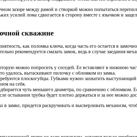
очном зазоре между рамой и створкой можно попытаться перепил
ьких усилий лома сдвигается в сторону вместе с язычком и заще
амочной скважине
ятность, как поломка ключа, когда часть его остается в замочн
льно рекомендуется смазать замок, ведь в случае заедания меха
оторую можно попросить у соседей. Ее вставляют в нижнюю ча
это удалось, вытаскивают пилочку с обломком из замка.
потребуются плоскогубцы. Губками нужно захватить выступающий
ием на себя.
дбирается чуть меньшего диаметра, по сравнению с обломком. Е
сле остывания трубка будет плотно держаться и за нее можно дос
ко в замке, придется раскручивать и высверливать механизм, ч
аллической двери не дали результата, остается только прибегну