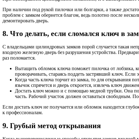
При наличии под рукой пилочки или болгарки, а также достат
проблем с замком обернется благом, ведь полотно после нескол
демонтировать дверь.
8. Что делать, если сломался ключ в з
С владельцами цилиндровых замков порой случается такая непри
входную железную дверь без разрушения устройства. Предварите
раз поломается.
Вытащить обломок ключа поможет пилочка от лобзика, к
проворачивать, стараясь поддеть застрявший ключ. Если 
Когда часть ключа торчит из замка, то для открывания 
язычок спрячется и дверь откроется, извлечь ключ движен
Достать ключ можно и с помощью медной трубки. Она по
часть. Рабочий участок должен оставаться свободным. По
Если достать ключ не получается или обломок находится глубо
к профессионалам.
9. Грубый метод открывания
Когда вышеперечисленные способы открытия замков входной мет