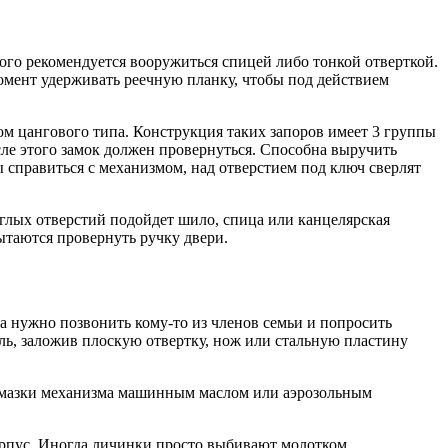
ого рекомендуется вооружиться спицей либо тонкой отверткой.
омент удерживать реечную планку, чтобы под действием
м цангового типа. Конструкция таких запоров имеет 3 группы
сле этого замок должен провернуться. Способна выручить
бы справиться с механизмом, над отверстием под ключ сверлят
глых отверстий подойдет шило, спица или канцелярская
ытаются провернуть ручку двери.
а нужно позвонить кому-то из членов семьи и попросить
ь, заложив плоскую отвертку, нож или стальную пластину
ле смазки механизма машинным маслом или аэрозольным
орпус. Иногда личинки просто выбивают молотком.