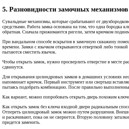
5. Разновидности замочных механизмов
Сувальдные механизмы, которые срабатывают от двухбородков
средствами. Работа замка основана на том, что одна бородка 
обратная. Сначала прижимаются ригели, затем крючком подни
При вандальном способе вскрытия в замочную скважину помещ
времени. Замки с язычком открываются отверткой либо тонкой 
пытаются сместить язычок.
Чтобы открыть замок, нужно просверлить отверстие в месте ра
сдвинутся.
Для открывания цилиндровых замков в домашних условиях несл
напоминает крючок. Первый инструмент или свертыш вставляе
пытаясь подобрать комбинацию. После правильно выполненны
Как вариант, можно попробовать открыть дверь похожим клю
Как открыть замок без ключа входной двери радикальным спос
Отпереть цилиндровый замок можно путем разрушения. Внешня
и раскачивают, пока он не свернется. Вторую половину заталк
придется заменить.