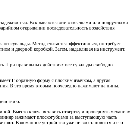
их надежностью. Вскрываются они отмычками или подручными
 аварийном открывании последовательность воздействия
ют сувальды. Метод считается эффективным, но требует
ном и дверной коробкой. Затем, надавливая на инструмент,
уть. При правильных действиях все сувальды свободно
меет Г-образную форму с плоским язычком, а другая
ания. В это время вторым поочередно нажимают на пины,
действию.
иной. Вместо ключа вставить отвертку и провернуть механизм.
 Цилиндр зажимают плоскогубцами за выступающую часть
игают. Взломанное устройство уже не восстановится и его