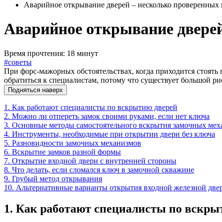
Аварийное открывание дверей – несколько проверенных
Аварийное открывание дверей
Время прочтения: 18 минут
#советы
При форс-мажорных обстоятельствах, когда приходится стоять 
обратиться к специалистам, потому что существует большой ри
Подняться наверх
1. Как работают специалисты по вскрытию дверей
2. Можно ли отпереть замок своими руками, если нет ключа
3. Основные методы самостоятельного вскрытия замочных мех
4. Инструменты, необходимые при открытии двери без ключа
5. Разновидности замочных механизмов
6. Вскрытие замков разной формы
7. Открытие входной двери с внутренней стороны
8. Что делать, если сломался ключ в замочной скважине
9. Грубый метод открывания
10. Альтернативные варианты открытия входной железной две
1. Как работают специалисты по вскры