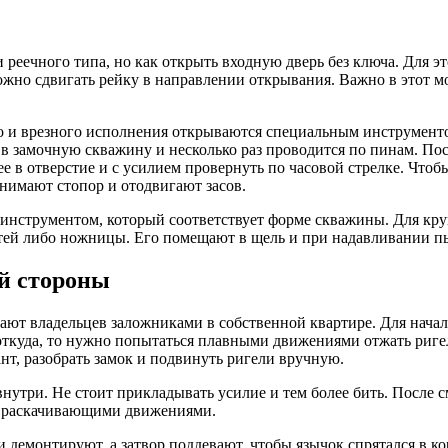
реечного типа, но как открыть входную дверь без ключа. Для эт
жно сдвигать рейку в направлении открывания. Важно в этот м
 и врезного исполнения открываются специальным инструменто
 в замочную скважину и несколько раз проводится по пинам. По
 ее в отверстие и с усилием провернуть по часовой стрелке. Что
днимают стопор и отодвигают засов.
инструментом, который соответствует форме скважины. Для кру
огтей либо ножницы. Его помещают в щель и при надавливании п
ей стороны
ют владельцев заложниками в собственной квартире. Для начал
ткуда, то нужно попытаться плавными движениями отжать ригел
т, разобрать замок и подвинуть ригели вручную.
л внутри. Не стоит прикладывать усилие и тем более бить. Пос
, раскачивающими движениями.
демонтируют, а затвор поддевают, чтобы язычок спрятался в к