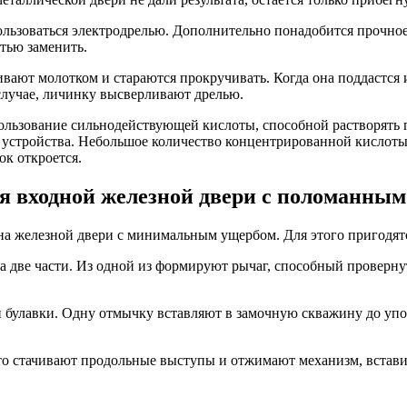
льзоваться электродрелью. Дополнительно понадобится прочное 
тью заменить.
бивают молотком и стараются прокручивать. Когда она поддастся 
случае, личинку высверливают дрелью.
ользование сильнодействующей кислоты, способной растворять 
ти устройства. Небольшое количество концентрированной кислот
ок откроется.
 входной железной двери с поломанным 
 на железной двери с минимальным ущербом. Для этого пригодя
на две части. Из одной из формируют рычаг, способный проверн
булавки. Одну отмычку вставляют в замочную скважину до упор
 то стачивают продольные выступы и отжимают механизм, встави