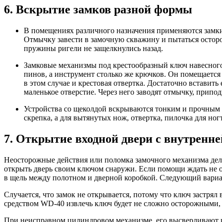
6. Вскрытие замков разной формы
В помещениях различного назначения применяются замки 
Отмычку завести в замочную скважину и пытаться осторо
пружины ригели не защелкнулись назад.
Замковые механизмы под крестообразный ключ навесного
пинов, а инструмент столько же крючков. Он помещается
в этом случае и крестовая отвертка. Достаточно вставить
маленькое отверстие. Через него заводят отмычку, припо
Устройства со щеколдой вскрываются тонким и прочным 
скрепка, а для вытянутых нож, отвертка, пилочка для н
7. Открытие входной двери с внутренн
Неосторожные действия или поломка замочного механизма дела
открыть дверь своим ключом снаружи. Если помощи ждать не о
в щель между полотном и дверной коробкой. Следующий вариан
Случается, что замок не открывается, потому что ключ застря
средством WD-40 извлечь ключ будет не сложно осторожными
При неисправном цилиндровом механизме, его высверливают и 