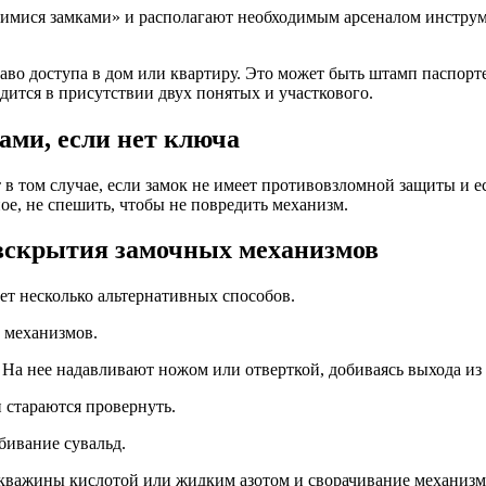
шимися замками» и располагают необходимым арсеналом инстру
аво доступа в дом или квартиру. Это может быть штамп паспорте
ится в присутствии двух понятых и участкового.
ами, если нет ключа
 том случае, если замок не имеет противовзломной защиты и ес
е, не спешить, чтобы не повредить механизм.
 вскрытия замочных механизмов
т несколько альтернативных способов.
 механизмов.
 На нее надавливают ножом или отверткой, добиваясь выхода из
и стараются провернуть.
бивание сувальд.
кважины кислотой или жидким азотом и сворачивание механизм