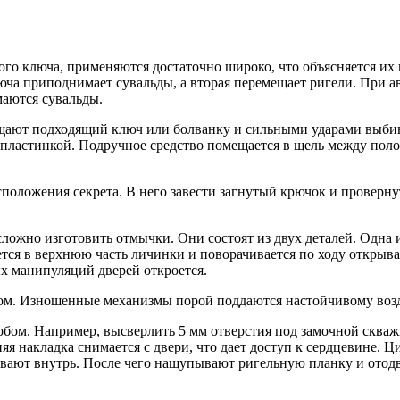
ого ключа, применяются достаточно широко, что объясняется 
ключа приподнимает сувальды, а вторая перемещает ригели. При
маются сувальды.
ают подходящий ключ или болванку и сильными ударами выбива
пластинкой. Подручное средство помещается в щель между полот
сположения секрета. В него завести загнутый крючок и проверн
ожно изготовить отмычки. Они состоят из двух деталей. Одна и
тся в верхнюю часть личинки и поворачивается по ходу открыв
х манипуляций дверей откроется.
чом. Изношенные механизмы порой поддаются настойчивому воз
обом. Например, высверлить 5 мм отверстия под замочной скваж
я накладка снимается с двери, что дает доступ к сердцевине.
ивают внутрь. После чего нащупывают ригельную планку и отодв