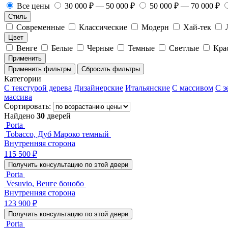
Все цены
30 000 ₽ — 50 000 ₽
50 000 ₽ — 70 000 ₽
Стиль
Современные
Классические
Модерн
Хай-тек
Цвет
Венге
Белые
Черные
Темные
Светлые
Кра
Применить
Применить фильтры
Сбросить фильтры
Категории
С текстурой дерева
Дизайнерские
Итальянские
С массивом
С з
массива
Сортировать:
Найдено
30
дверей
Porta
Tobacco, Дуб Мароко темный
Внутренняя сторона
115 500 ₽
Получить консультацию по этой двери
Porta
Vesuvio, Венге бонобо
Внутренняя сторона
123 900 ₽
Получить консультацию по этой двери
Porta