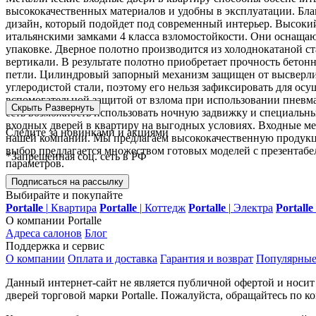
высококачественных материалов и удобны в эксплуатации. Бл
дизайн, который подойдет под современный интерьер. Высоки
итальянскими замками 4 класса взломостойкости. Они оснаща
упаковке. Дверное полотно производится из холоднокатаной с
вертикали. В результате полотно приобретает прочность бето
петли. Цилиндровый запорный механизм защищен от высверлив
углеродистой стали, поэтому его нельзя зафиксировать для осу
вспомогательной защитой от взлома при использовании пневмат
Скрыть
Развернуть
есть возможность использовать ночную задвижку и специальн
входных дверей в квартиру на выгодных условиях.
Входные мет
Следите за новинками и акциями
нашей компании. Мы предлагаем высококачественную продукци
выбор предлагается множеством готовых моделей с презентаб
*Запрещенная соц. сеть в РФ
параметров.
Подписаться на рассылку
Выбирайте и покупайте
Portalle
|
Квартира
Portalle
|
Коттедж
Portalle
|
Электра
Portalle
О компании Portalle
Адреса салонов
Блог
Поддержка и сервис
О компании
Оплата и доставка
Гарантия и возврат
Популярные
Данный интернет-сайт не является публичной офертой и носи
дверей торговой марки Portalle. Пожалуйста, обращайтесь по 