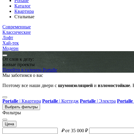
Portalle
Каталог
Квартира
Стальные
Современные
Классические
Лофт
Хай-тек
Модерн
От слов к делу:
живые проекты
Перейти в галерею Portalle
Мы заботимся о вас
Поэтому все наши двери с
шумоизоляцией
и
взломостойкие
.
Portalle
|
Квартира
Portalle
|
Коттедж
Portalle
|
Электра
Portalle
Выбрать фильтры
Фильтры
Цена
₽
от 35 000 ₽