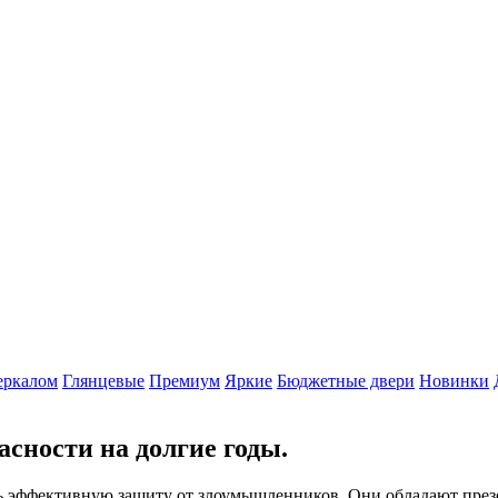
еркалом
Глянцевые
Премиум
Яркие
Бюджетные двери
Новинки
асности на долгие годы.
ть эффективную защиту от злоумышленников. Они обладают пре