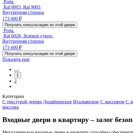
Porta
Ral 9003, Ral 9003
Внутренняя сторона
173 600 ₽
Получить консультацию по этой двери
Porta
Ral 6028, Зеленое сукно
Внутренняя сторона
173 600 ₽
Получить консультацию по этой двери
Показать еще
1
2
Категории
С текстурой дерева
Дизайнерские
Итальянские
С массивом
С з
массива
Входные двери в квартиру – залог безоп
Металлические входные двери в квартиру способны обеспечи