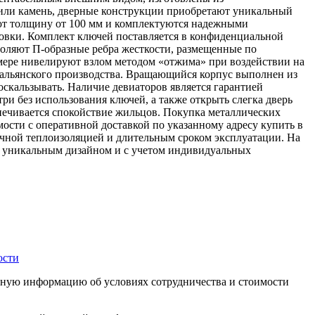
 или камень, дверные конструкции приобретают уникальный
еют толщину от 100 мм и комплектуются надежными
овки. Комплект ключей поставляется в конфиденциальной
воляют П-образные ребра жесткости, размещенные по
 мере нивелируют взлом методом «отжима» при воздействии на
альянского производства. Вращающийся корпус выполнен из
соскальзывать. Наличие девиаторов является гарантией
и без использования ключей, а также открыть слегка дверь
печивается спокойствие жильцов. Покупка металлических
мости с оперативной доставкой по указанному адресу купить в
чной теплоизоляцией и длительным сроком эксплуатации. На
 с уникальным дизайном и с учетом индивидуальных
ости
чную информацию об условиях сотрудничества и стоимости