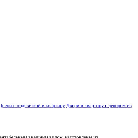
Двери с подсветкой в квартиру
Двери в квартиру с декором из
зентабельным внешним видом, изготовлены из