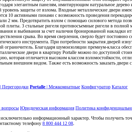
агодаря элегантным панелям, имитирующим натуральное дерево
й уровень защиты от взлома. Входные металлические двери им
ются 10 активными пинами с возможность проведения перекодир
тали 2 мм. Предотвратить взлом с помощью силового метода поз
нной плиты. 3 стальные ригеля противосъемные ригели в полной
ания и выбивания за счет наличия бронированной накладки ит
ществления срыва. Во время сверления, сверло будет постоянно 
ического инструмента. При потребности закрытия дверей изнутр
ый ограничитель. Благодаря шумоизоляции премиум-класса обес
аллические двери в квартиру Portalle можно по доступной стои
ю, которая отличается высоким классом взломостойкости, отли
ельным внешним видом. Также есть возможность заказать двери
|
Перегородки
Portalle
|
Межкомнатные
Конфигуратор
Каталог
 вопросы
Юридическая информация
Политика конфиденциальн
т исключительно информационный характер. Чтобы получить то
контактному телефону
8 800 444 12 08
.