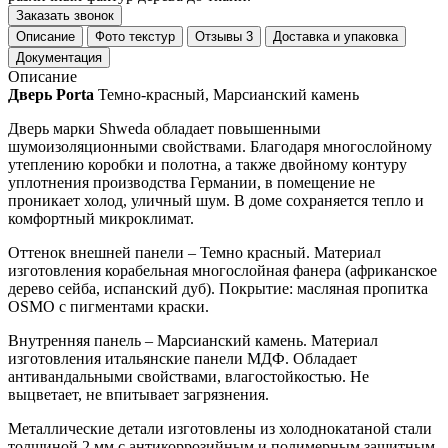
Заказать звонок
Описание
Фото текстур
Отзывы
3
Доставка и упаковка
Документация
Описание
Дверь Porta
Темно-красный, Марсианский камень
Дверь марки Shweda обладает повышенными
шумоизоляционными свойствами. Благодаря многослойному
утеплению коробки и полотна, а также двойному контуру
уплотнения производства Германии, в помещение не
проникает холод, уличный шум. В доме сохраняется тепло и
комфортный микроклимат.
Оттенок внешней панели – Темно красный. Материал
изготовления корабельная многослойная фанера (африканское
дерево сейба, испанский дуб). Покрытие: масляная пропитка
OSMO
с пигментами краски.
Внутренняя панель – Марсианский камень. Материал
изготовления итальянские панели МДФ. Обладает
антивандальными свойствами, влагостойкостью. Не
выцветает, не впитывает загрязнения.
Металлические детали изготовлены из холоднокатаной стали
толщиной 2 мм с антикоррозийным и полимерным защитным