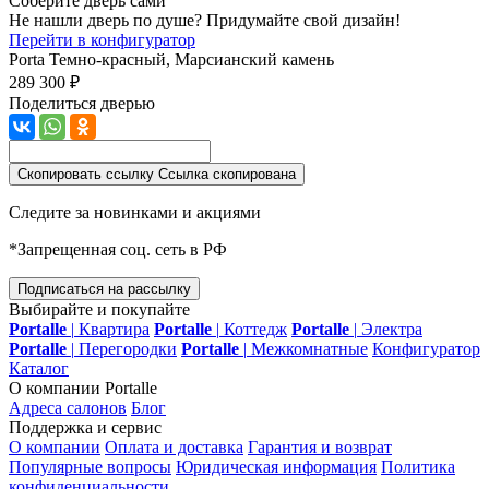
Соберите дверь сами
Не нашли дверь по душе? Придумайте свой дизайн!
Перейти в конфигуратор
Porta
Темно-красный, Марсианский камень
289 300 ₽
Поделиться дверью
Скопировать ссылку
Ссылка скопирована
Следите за новинками и акциями
*Запрещенная соц. сеть в РФ
Подписаться на рассылку
Выбирайте и покупайте
Portalle
|
Квартира
Portalle
|
Коттедж
Portalle
|
Электра
Portalle
|
Перегородки
Portalle
|
Межкомнатные
Конфигуратор
Каталог
О компании Portalle
Адреса салонов
Блог
Поддержка и сервис
О компании
Оплата и доставка
Гарантия и возврат
Популярные вопросы
Юридическая информация
Политика
конфиденциальности