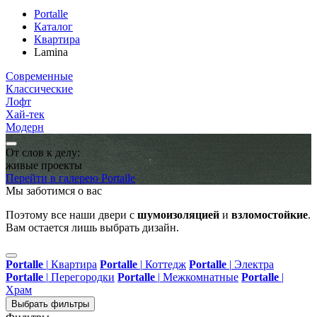
Portalle
Каталог
Квартира
Lamina
Современные
Классические
Лофт
Хай-тек
Модерн
От слов к делу:
живые проекты
Перейти в галерею Portalle
Мы заботимся о вас
Поэтому все наши двери с
шумоизоляцией
и
взломостойкие
.
Вам остается лишь выбрать дизайн.
Portalle
|
Квартира
Portalle
|
Коттедж
Portalle
|
Электра
Portalle
|
Перегородки
Portalle
|
Межкомнатные
Portalle
|
Храм
Выбрать фильтры