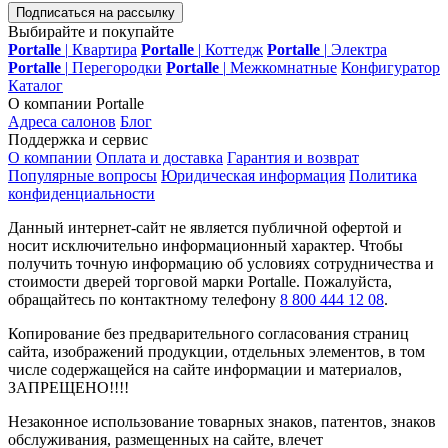
Подписаться на рассылку
Выбирайте и покупайте
Portalle
|
Квартира
Portalle
|
Коттедж
Portalle
|
Электра
Portalle
|
Перегородки
Portalle
|
Межкомнатные
Конфигуратор
Каталог
О компании Portalle
Адреса салонов
Блог
Поддержка и сервис
О компании
Оплата и доставка
Гарантия и возврат
Популярные вопросы
Юридическая информация
Политика
конфиденциальности
Данный интернет-сайт не является публичной офертой и
носит исключительно информационный характер. Чтобы
получить точную информацию об условиях сотрудничества и
стоимости дверей торговой марки Portalle. Пожалуйста,
обращайтесь по контактному телефону
8 800 444 12 08
.
Копирование без предварительного согласования страниц
сайта, изображений продукции, отдельных элементов, в том
числе содержащейся на сайте информации и материалов,
ЗАПРЕЩЕНО!!!!
Незаконное использование товарных знаков, патентов, знаков
обслуживания, размещенных на сайте, влечет