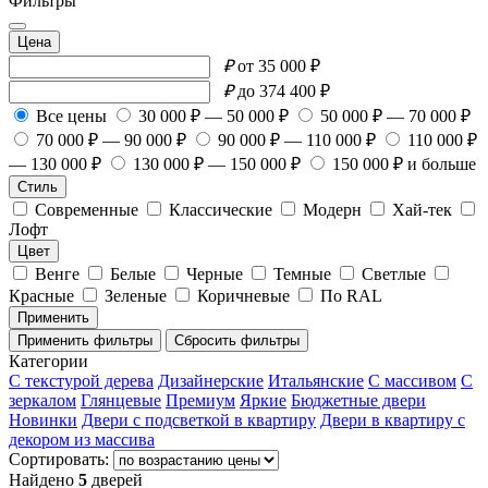
Фильтры
Цена
₽
от 35 000 ₽
₽
до 374 400 ₽
Все цены
30 000 ₽ — 50 000 ₽
50 000 ₽ — 70 000 ₽
70 000 ₽ — 90 000 ₽
90 000 ₽ — 110 000 ₽
110 000 ₽
— 130 000 ₽
130 000 ₽ — 150 000 ₽
150 000 ₽ и больше
Стиль
Современные
Классические
Модерн
Хай-тек
Лофт
Цвет
Венге
Белые
Черные
Темные
Светлые
Красные
Зеленые
Коричневые
По RAL
Применить
Применить фильтры
Сбросить фильтры
Категории
С текстурой дерева
Дизайнерские
Итальянские
С массивом
С
зеркалом
Глянцевые
Премиум
Яркие
Бюджетные двери
Новинки
Двери с подсветкой в квартиру
Двери в квартиру с
декором из массива
Сортировать:
Найдено
5
дверей