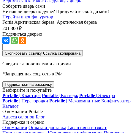
Вернуться в каталог
Следующая дверь
Соберите дверь сами
Не нашли дверь по душе? Придумайте свой дизайн!
Перейти в конфигуратор
Fortis
Арктическая береза, Арктическая береза
201 300 ₽
Поделиться дверью
Скопировать ссылку
Ссылка скопирована
Следите за новинками и акциями
*Запрещенная соц. сеть в РФ
Подписаться на рассылку
Выбирайте и покупайте
Portalle
|
Квартира
Portalle
|
Коттедж
Portalle
|
Электра
Portalle
|
Перегородки
Portalle
|
Межкомнатные
Конфигуратор
Каталог
О компании Portalle
Адреса салонов
Блог
Поддержка и сервис
О компании
Оплата и доставка
Гарантия и возврат
Популярные вопросы
Юридическая информация
Политика