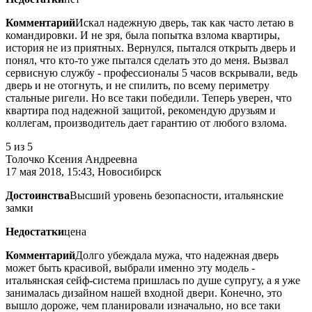
Комментарий
Искал надежную дверь, так как часто летаю в
командировки. И не зря, была попытка взлома квартиры,
история не из приятных. Вернулся, пытался открыть дверь и
понял, что кто-то уже пытался сделать это до меня. Вызвал
сервисную службу - профессионалы 5 часов вскрывали, ведь
дверь и не отогнуть, и не спилить, по всему периметру
стальные ригели. Но все таки победили. Теперь уверен, что
квартира под надежной защитой, рекомендую друзьям и
коллегам, производитель дает гарантию от любого взлома.
5
из 5
Толочко Ксения Андреевна
17 мая 2018, 15:43, Новосибирск
Достоинства
Высший уровень безопасности, итальянские
замки
Недостатки
цена
Комментарий
Долго убеждала мужа, что надежная дверь
может быть красивой, выбрали именно эту модель -
итальянская сейф-система пришлась по душе супругу, а я уже
занималась дизайном нашей входной двери. Конечно, это
вышло дороже, чем планировали изначально, но все таки