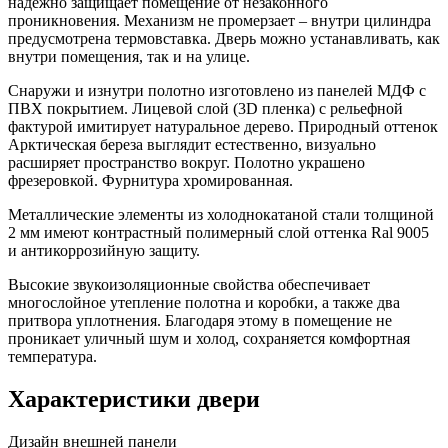
надежно защищает помещение от незаконного
проникновения. Механизм не промерзает – внутри цилиндра
предусмотрена термовставка. Дверь можно устанавливать, как
внутри помещения, так и на улице.
Снаружи и изнутри полотно изготовлено из панелей МДФ с
ПВХ покрытием. Лицевой слой (3
D
пленка) с рельефной
фактурой имитирует натуральное дерево. Природный оттенок
Арктическая береза выглядит естественно, визуально
расширяет пространство вокруг. Полотно украшено
фрезеровкой. Фурнитура хромированная.
Металлические элементы из холоднокатаной стали толщиной
2 мм имеют контрастный полимерный слой оттенка
Ral
9005
и антикоррозийную защиту.
Высокие звукоизоляционные свойства обеспечивает
многослойное утепление полотна и коробки, а также два
притвора уплотнения. Благодаря этому в помещение не
проникает уличный шум и холод, сохраняется комфортная
температура.
Характеристики двери
Дизайн внешней панели