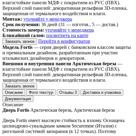
влагостойкие панели МДФ с покрытием из PVC (ПВХ).
Верхний слой панелей: декоративная рельефная 3D-пленка,
защищенная от термального воздействия и влаги.
Монтаж:
уточняйте у менеджера
Срок получения:
36 дней (31 — изготов., 5 — достав.)
Стоимость замера:
уточняйте у менеджера
Ближайший салон:
посмотреть на карте
Перейти в конфигуратор
Заказать звонок
Модель Fortis
— серия дверей с банковским классом защиты
и премиальным дизайном, разработанным при участии
итальянских дизайнеров и декораторов.
Внешняя и внутренняя панели Арктическая береза
—
влагостойкие панели МДФ с покрытием из PVC (ПВХ).
Верхний слой панелей: декоративная рельефная 3D-пленка,
защищенная от термального воздействия и влаги.
Заказать звонок
Описание
Фото текстур
Отзывы
3
Доставка и упаковка
Документация
Описание
Дверь Fortis
Арктическая береза, Арктическая береза
Дверь Fortis имеет высокую стойкость к взлому. Оснащена
цилиндрово-сувальдным замком
Securemme
(Италия) с
ригельной системой запирания (в 12 точках). Поэтому