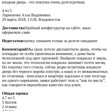
входная дверь - это покупка очень долгосрочная.
4
из 5
Ларионова Алла Вадимовна
29 марта 2018, 13:28, Владивосток
Достоинства
Удобный конфигуратор на сайте, заказ
оформляли сами
Недостатки
оценку снижаем только за долгое ожидание
Комментарий
Мы сразу хотели двухцветную дверь, чтобы на
площадке не особо привлекала внимание, а дома была
белоснежной под цвет прихожей. Выбрали покраску в эмаль,
но не знали, что технология покраски занимает почти месяц.
Но покупка того стоила, сейчас редко встретишь входную
дверь без черного короба изнутри, а нашу и от межкомнатных
не отличишь - вписалась в квартиру идеально и уже полгода
ни одного нарекания, замки работают тихо и “как по маслу”,
как говорится европейское качество под ключ.
Общая оценка
4.7
из 5
5 баллов
2 отзыва