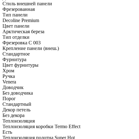
Стиль внешней панели
Фрезерованная
Тип панели
Decoline Premium
Цвет панели
Арктическая береза
Тип отделки
Фрезеровка C 003
Крепление панели (внеш.)
Стандартное
Фурнитура
Цвет фурнитуры
Хром
Ручка
Venera
Доводчик
Без доводчика
Порог
Стандартный
Декор петель
Без декора
Теплоизоляция
Теплоизоляция коробки Termo Effect
Есть
Теплоизоляция полотна Super Нot