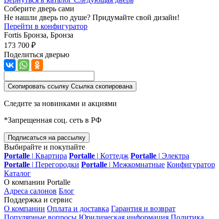
Соберите дверь сами
Не нашли дверь по душе? Придумайте свой дизайн!
Перейти в конфигуратор
Fortis
Бронза, Бронза
173 700 ₽
Поделиться дверью
Скопировать ссылку
Ссылка скопирована
Следите за новинками и акциями
*Запрещенная соц. сеть в РФ
Подписаться на рассылку
Выбирайте и покупайте
Portalle
|
Квартира
Portalle
|
Коттедж
Portalle
|
Электра
Portalle
|
Перегородки
Portalle
|
Межкомнатные
Конфигуратор
Каталог
О компании Portalle
Адреса салонов
Блог
Поддержка и сервис
О компании
Оплата и доставка
Гарантия и возврат
Популярные вопросы
Юридическая информация
Политика