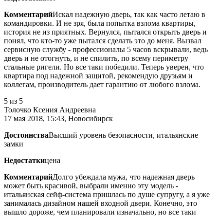
Комментарий
Искал надежную дверь, так как часто летаю в
командировки. И не зря, была попытка взлома квартиры,
история не из приятных. Вернулся, пытался открыть дверь и
понял, что кто-то уже пытался сделать это до меня. Вызвал
сервисную службу - профессионалы 5 часов вскрывали, ведь
дверь и не отогнуть, и не спилить, по всему периметру
стальные ригели. Но все таки победили. Теперь уверен, что
квартира под надежной защитой, рекомендую друзьям и
коллегам, производитель дает гарантию от любого взлома.
5
из 5
Толочко Ксения Андреевна
17 мая 2018, 15:43, Новосибирск
Достоинства
Высший уровень безопасности, итальянские
замки
Недостатки
цена
Комментарий
Долго убеждала мужа, что надежная дверь
может быть красивой, выбрали именно эту модель -
итальянская сейф-система пришлась по душе супругу, а я уже
занималась дизайном нашей входной двери. Конечно, это
вышло дороже, чем планировали изначально, но все таки