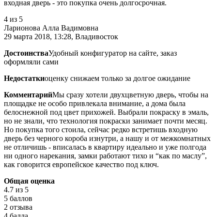
входная дверь - это покупка очень долгосрочная.
4
из 5
Ларионова Алла Вадимовна
29 марта 2018, 13:28, Владивосток
Достоинства
Удобный конфигуратор на сайте, заказ
оформляли сами
Недостатки
оценку снижаем только за долгое ожидание
Комментарий
Мы сразу хотели двухцветную дверь, чтобы на
площадке не особо привлекала внимание, а дома была
белоснежной под цвет прихожей. Выбрали покраску в эмаль,
но не знали, что технология покраски занимает почти месяц.
Но покупка того стоила, сейчас редко встретишь входную
дверь без черного короба изнутри, а нашу и от межкомнатных
не отличишь - вписалась в квартиру идеально и уже полгода
ни одного нарекания, замки работают тихо и “как по маслу”,
как говорится европейское качество под ключ.
Общая оценка
4.7
из 5
5 баллов
2 отзыва
4 балла