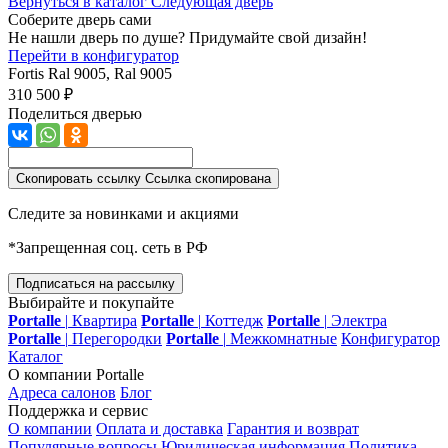
Вернуться в каталог
Следующая дверь
Соберите дверь сами
Не нашли дверь по душе? Придумайте свой дизайн!
Перейти в конфигуратор
Fortis
Ral 9005, Ral 9005
310 500 ₽
Поделиться дверью
Скопировать ссылку
Ссылка скопирована
Следите за новинками и акциями
*Запрещенная соц. сеть в РФ
Подписаться на рассылку
Выбирайте и покупайте
Portalle
|
Квартира
Portalle
|
Коттедж
Portalle
|
Электра
Portalle
|
Перегородки
Portalle
|
Межкомнатные
Конфигуратор
Каталог
О компании Portalle
Адреса салонов
Блог
Поддержка и сервис
О компании
Оплата и доставка
Гарантия и возврат
Популярные вопросы
Юридическая информация
Политика