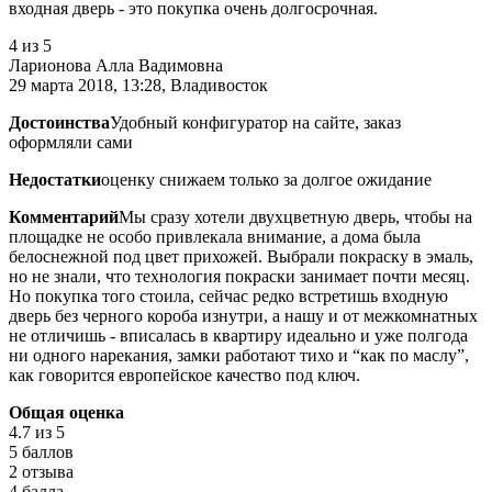
входная дверь - это покупка очень долгосрочная.
4
из 5
Ларионова Алла Вадимовна
29 марта 2018, 13:28, Владивосток
Достоинства
Удобный конфигуратор на сайте, заказ
оформляли сами
Недостатки
оценку снижаем только за долгое ожидание
Комментарий
Мы сразу хотели двухцветную дверь, чтобы на
площадке не особо привлекала внимание, а дома была
белоснежной под цвет прихожей. Выбрали покраску в эмаль,
но не знали, что технология покраски занимает почти месяц.
Но покупка того стоила, сейчас редко встретишь входную
дверь без черного короба изнутри, а нашу и от межкомнатных
не отличишь - вписалась в квартиру идеально и уже полгода
ни одного нарекания, замки работают тихо и “как по маслу”,
как говорится европейское качество под ключ.
Общая оценка
4.7
из 5
5 баллов
2 отзыва
4 балла