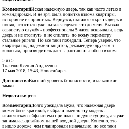
Комментарий
Искал надежную дверь, так как часто летаю в
командировки. И не зря, была попытка взлома квартиры,
история не из приятных. Вернулся, пытался открыть дверь и
понял, что кто-то уже пытался сделать это до меня. Вызвал
сервисную службу - профессионалы 5 часов вскрывали, ведь
дверь и не отогнуть, и не спилить, по всему периметру
стальные ригели. Но все таки победили. Теперь уверен, что
квартира под надежной защитой, рекомендую друзьям и
коллегам, производитель дает гарантию от любого взлома.
5
из 5
Толочко Ксения Андреевна
17 мая 2018, 15:43, Новосибирск
Достоинства
Высший уровень безопасности, итальянские
замки
Недостатки
цена
Комментарий
Долго убеждала мужа, что надежная дверь
может быть красивой, выбрали именно эту модель -
итальянская сейф-система пришлась по душе супругу, а я уже
занималась дизайном нашей входной двери. Конечно, это
вышло дороже, чем планировали изначально, но все таки