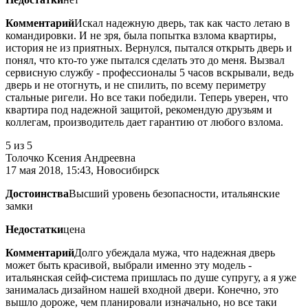
Комментарий
Искал надежную дверь, так как часто летаю в
командировки. И не зря, была попытка взлома квартиры,
история не из приятных. Вернулся, пытался открыть дверь и
понял, что кто-то уже пытался сделать это до меня. Вызвал
сервисную службу - профессионалы 5 часов вскрывали, ведь
дверь и не отогнуть, и не спилить, по всему периметру
стальные ригели. Но все таки победили. Теперь уверен, что
квартира под надежной защитой, рекомендую друзьям и
коллегам, производитель дает гарантию от любого взлома.
5
из 5
Толочко Ксения Андреевна
17 мая 2018, 15:43, Новосибирск
Достоинства
Высший уровень безопасности, итальянские
замки
Недостатки
цена
Комментарий
Долго убеждала мужа, что надежная дверь
может быть красивой, выбрали именно эту модель -
итальянская сейф-система пришлась по душе супругу, а я уже
занималась дизайном нашей входной двери. Конечно, это
вышло дороже, чем планировали изначально, но все таки