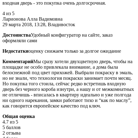
входная дверь - это покупка очень долгосрочная.
4
из 5
Ларионова Алла Вадимовна
29 марта 2018, 13:28, Владивосток
Достоинства
Удобный конфигуратор на сайте, заказ
оформляли сами
Недостатки
оценку снижаем только за долгое ожидание
Комментарий
Мы сразу хотели двухцветную дверь, чтобы на
площадке не особо привлекала внимание, а дома была
белоснежной под цвет прихожей. Выбрали покраску в эмаль,
но не знали, что технология покраски занимает почти месяц.
Но покупка того стоила, сейчас редко встретишь входную
дверь без черного короба изнутри, а нашу и от межкомнатных
не отличишь - вписалась в квартиру идеально и уже полгода
ни одного нарекания, замки работают тихо и “как по маслу”,
как говорится европейское качество под ключ.
Общая оценка
4.7
из 5
5 баллов
2 отзыва