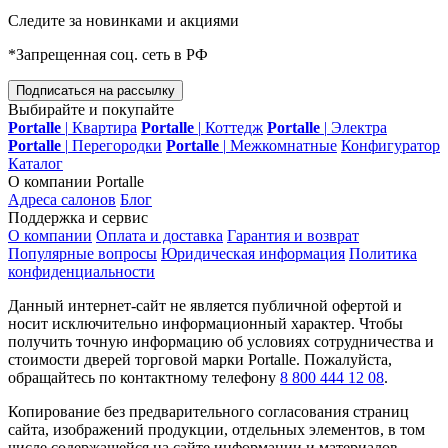
Следите за новинками и акциями
*Запрещенная соц. сеть в РФ
Подписаться на рассылку
Выбирайте и покупайте
Portalle
|
Квартира
Portalle
|
Коттедж
Portalle
|
Электра
Portalle
|
Перегородки
Portalle
|
Межкомнатные
Конфигуратор
Каталог
О компании Portalle
Адреса салонов
Блог
Поддержка и сервис
О компании
Оплата и доставка
Гарантия и возврат
Популярные вопросы
Юридическая информация
Политика
конфиденциальности
Данный интернет-сайт не является публичной офертой и
носит исключительно информационный характер. Чтобы
получить точную информацию об условиях сотрудничества и
стоимости дверей торговой марки Portalle. Пожалуйста,
обращайтесь по контактному телефону
8 800 444 12 08
.
Копирование без предварительного согласования страниц
сайта, изображений продукции, отдельных элементов, в том
числе содержащейся на сайте информации и материалов,