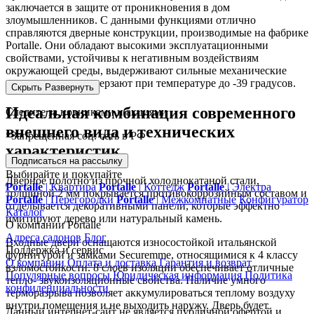
заключается в защите от проникновения в дом
злоумышленников. С данными функциями отлично
справляются дверные конструкции, производимые на фабрике
Portalle. Они обладают высокими эксплуатационными
свойствами, устойчивы к негативным воздействиям
окружающей среды, выдерживают сильные механические
нагрузки и не промерзают при температуре до -39 градусов.
Скрыть
Развернуть
Идеальная комбинация современного
Следите за новинками и акциями
внешнего вида и технических
*Запрещенная соц. сеть в РФ
характеристик
Подписаться на рассылку
Выбирайте и покупайте
Дверное полотно из прочной холоднокатаной стали,
Portalle
|
Квартира
Portalle
|
Коттедж
Portalle
|
Электра
толщиной 2 мм покрывается противокоррозийным составом и
Portalle
|
Перегородки
Portalle
|
Межкомнатные
Конфигуратор
отделывается декоративными панели, которые эффектно
Каталог
имитируют дерево или натуральный камень.
О компании Portalle
Адреса салонов
Блог
Входные двери оснащаются износостойкой итальянской
Поддержка и сервис
фурнитурой и замками Securemme, относящимися к 4 классу
О компании
Оплата и доставка
Гарантия и возврат
взломостойкости. 8 слоев изоляции обеспечивает отличные
Популярные вопросы
Юридическая информация
Политика
тепло- звукоизоляционные свойства. Наличие умного
конфиденциальности
терморазрыва позволяет аккумулироваться теплому воздуху
внутри помещения и не выходить наружу. Дверь будет
Данный интернет-сайт не является публичной офертой и