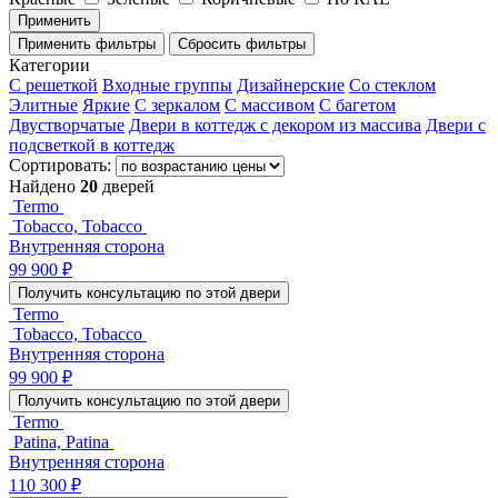
Применить
Применить фильтры
Сбросить фильтры
Категории
С решеткой
Входные группы
Дизайнерские
Со стеклом
Элитные
Яркие
С зеркалом
С массивом
С багетом
Двустворчатые
Двери в коттедж с декором из массива
Двери с
подсветкой в коттедж
Сортировать:
Найдено
20
дверей
Termo
Tobacco, Tobacco
Внутренняя сторона
99 900 ₽
Получить консультацию по этой двери
Termo
Tobacco, Tobacco
Внутренняя сторона
99 900 ₽
Получить консультацию по этой двери
Termo
Patina, Patina
Внутренняя сторона
110 300 ₽