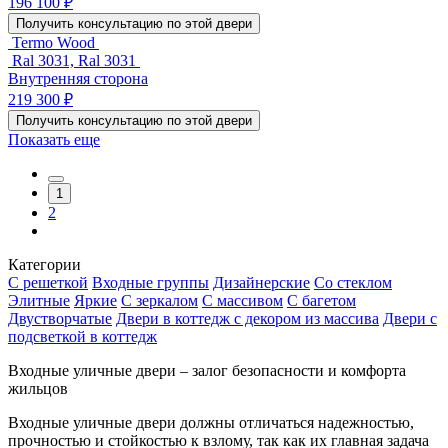
196 100 ₽
Получить консультацию по этой двери
Termo Wood
Ral 3031, Ral 3031
Внутренняя сторона
219 300 ₽
Получить консультацию по этой двери
Показать еще
1
2
Категории
С решеткой
Входные группы
Дизайнерские
Со стеклом
Элитные
Яркие
С зеркалом
С массивом
С багетом
Двустворчатые
Двери в коттедж с декором из массива
Двери с
подсветкой в коттедж
Входные уличные двери – залог безопасности и комфорта
жильцов
Входные уличные двери должны отличаться надежностью,
прочностью и стойкостью к взлому, так как их главная задача