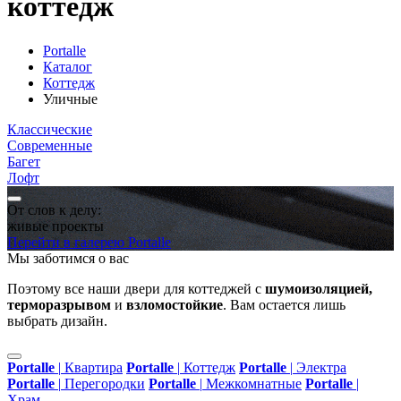
коттедж
Portalle
Каталог
Коттедж
Уличные
Классические
Современные
Багет
Лофт
От слов к делу:
живые проекты
Перейти в галерею Portalle
Мы заботимся о вас
Поэтому все наши двери для коттеджей с
шумоизоляцией,
терморазрывом
и
взломостойкие
. Вам остается лишь
выбрать дизайн.
Portalle
|
Квартира
Portalle
|
Коттедж
Portalle
|
Электра
Portalle
|
Перегородки
Portalle
|
Межкомнатные
Portalle
|
Храм