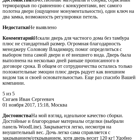
терморазрыв по сравнению с конкурентами, вес самого
полотна двери (ощущение монументальности), один ключ на
два замка, возможность регулировки петель.
Недостатки
Не выявлено
Комментарий
Искали дверь для частного дома без тамбура
плюс не стандартный размер. Огромная благодарность
менеджеру Соловову Владимиру, помог определиться с
выбором типа самой двери и её внешнего вида. Дверь была
выполнена на несколько дней раньше прописанного в
договоре срока. В общем от сотрудничества остались только
положительные эмоции плюс дверь радует как внешним
видом так и своей основательностью. Еще раз спасибо Вашей
компании.
5
из 5
Сигаев Иван Сергеевич
01 ноября 2017, 15:18, Москва
Достоинства
На мой взгляд, идеальное качество сборки.
Достойные и благородные материалы отделки (выбрали
панель WoodLine). Закрывается легко, несмотря на
внушительный вес. Дочь легко сама справляется с
закрыванием/открыванием, хотя дверь весит 120 кг! Удобно