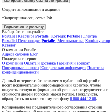
Скопировать ссылку
Ссылка скопирована
Следите за новинками и акциями
*Запрещенная соц. сеть в РФ
Подписаться на рассылку
Выбирайте и покупайте
Portalle
|
Квартира
Portalle
|
Коттедж
Portalle
|
Электра
Portalle
|
Перегородки
Portalle
|
Межкомнатные
Конфигуратор
Каталог
О компании Portalle
Адреса салонов
Блог
Поддержка и сервис
О компании
Оплата и доставка
Гарантия и возврат
Популярные вопросы
Юридическая информация
Политика
конфиденциальности
Данный интернет-сайт не является публичной офертой и
носит исключительно информационный характер. Чтобы
получить точную информацию об условиях сотрудничества и
стоимости дверей торговой марки Portalle. Пожалуйста,
обращайтесь по контактному телефону
8 800 444 12 08
.
Копирование без предварительного согласования страниц
сайта, изображений продукции, отдельных элементов, в том