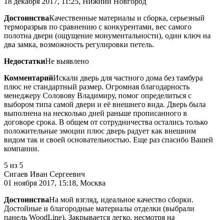
18 декабря 2017, 11:25, Нижний Новгород
Достоинства
Качественные материалы и сборка, серьезный
терморазрыв по сравнению с конкурентами, вес самого
полотна двери (ощущение монументальности), один ключ на
два замка, возможность регулировки петель.
Недостатки
Не выявлено
Комментарий
Искали дверь для частного дома без тамбура
плюс не стандартный размер. Огромная благодарность
менеджеру Соловову Владимиру, помог определиться с
выбором типа самой двери и её внешнего вида. Дверь была
выполнена на несколько дней раньше прописанного в
договоре срока. В общем от сотрудничества остались только
положительные эмоции плюс дверь радует как внешним
видом так и своей основательностью. Еще раз спасибо Вашей
компании.
5
из 5
Сигаев Иван Сергеевич
01 ноября 2017, 15:18, Москва
Достоинства
На мой взгляд, идеальное качество сборки.
Достойные и благородные материалы отделки (выбрали
панель WoodLine). Закрывается легко, несмотря на