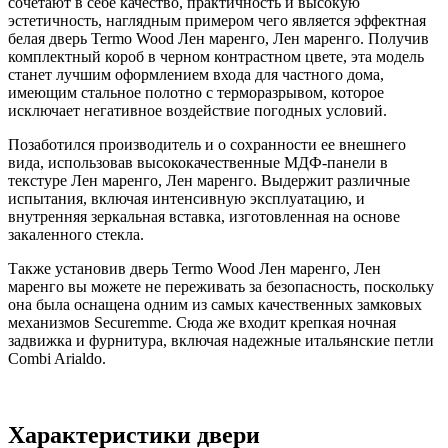
сочетают в себе качество, практичность и высокую
эстетичность, наглядным примером чего является эффектная
белая дверь Termo Wood Лен маренго, Лен маренго. Получив
комплектный короб в черном контрастном цвете, эта модель
станет лучшим оформлением входа для частного дома,
имеющим стальное полотно с терморазрывом, которое
исключает негативное воздействие погодных условий.
Позаботился производитель и о сохранности ее внешнего
вида, использовав высококачественные МДФ-панели в
текстуре Лен маренго, Лен маренго. Выдержит различные
испытания, включая интенсивную эксплуатацию, и
внутренняя зеркальная вставка, изготовленная на основе
закаленного стекла.
Также установив дверь Termo Wood Лен маренго, Лен
маренго вы можете не переживать за безопасность, поскольку
она была оснащена одним из самых качественных замковых
механизмов Securemme. Сюда же входит крепкая ночная
задвижка и фурнитура, включая надежные итальянские петли
Combi Arialdo.
Характеристики двери