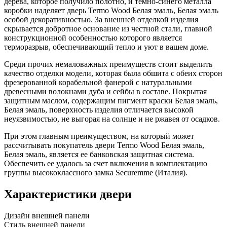
дерева, которое получило полотно, и темно-синего металла
коробки наделяет дверь Termo Wood Белая эмаль, Белая эмаль
особой декоративностью. За внешней отделкой изделия
скрывается добротное основание из честной стали, главной
конструкционной особенностью которого является
терморазрыв, обеспечивающий тепло и уют в вашем доме.
Среди прочих немаловажных преимуществ стоит выделить
качество отделки модели, которая была обшита с обеих сторон
фрезерованной корабельной фанерой с натуральными
древесными волокнами дуба и сейбы в составе. Покрытая
защитным маслом, содержащим пигмент краски Белая эмаль,
Белая эмаль, поверхность изделия отличается высокой
неуязвимостью, не выгорая на солнце и не ржавея от осадков.
При этом главным преимуществом, на который может
рассчитывать покупатель двери Termo Wood Белая эмаль,
Белая эмаль, является ее банковская защитная система.
Обеспечить ее удалось за счет включения в комплектацию
группы высококлассного замка Securemme (Италия).
Характеристики двери
Дизайн внешней панели
Стиль внешней панели