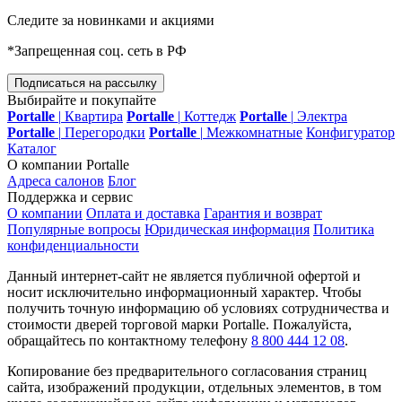
Следите за новинками и акциями
*Запрещенная соц. сеть в РФ
Подписаться на рассылку
Выбирайте и покупайте
Portalle
|
Квартира
Portalle
|
Коттедж
Portalle
|
Электра
Portalle
|
Перегородки
Portalle
|
Межкомнатные
Конфигуратор
Каталог
О компании Portalle
Адреса салонов
Блог
Поддержка и сервис
О компании
Оплата и доставка
Гарантия и возврат
Популярные вопросы
Юридическая информация
Политика
конфиденциальности
Данный интернет-сайт не является публичной офертой и
носит исключительно информационный характер. Чтобы
получить точную информацию об условиях сотрудничества и
стоимости дверей торговой марки Portalle. Пожалуйста,
обращайтесь по контактному телефону
8 800 444 12 08
.
Копирование без предварительного согласования страниц
сайта, изображений продукции, отдельных элементов, в том