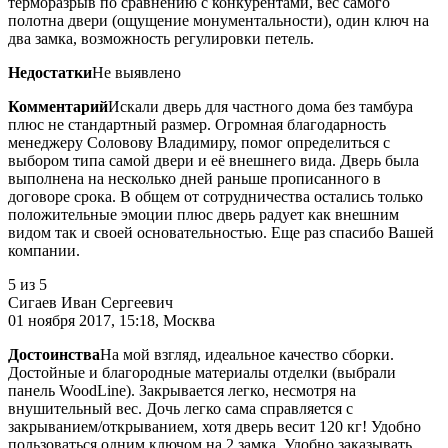
терморазрыв по сравнению с конкурентами, вес самого
полотна двери (ощущение монументальности), один ключ на
два замка, возможность регулировки петель.
Недостатки
Не выявлено
Комментарий
Искали дверь для частного дома без тамбура
плюс не стандартный размер. Огромная благодарность
менеджеру Соловову Владимиру, помог определиться с
выбором типа самой двери и её внешнего вида. Дверь была
выполнена на несколько дней раньше прописанного в
договоре срока. В общем от сотрудничества остались только
положительные эмоции плюс дверь радует как внешним
видом так и своей основательностью. Еще раз спасибо Вашей
компании.
5
из 5
Сигаев Иван Сергеевич
01 ноября 2017, 15:18, Москва
Достоинства
На мой взгляд, идеальное качество сборки.
Достойные и благородные материалы отделки (выбрали
панель WoodLine). Закрывается легко, несмотря на
внушительный вес. Дочь легко сама справляется с
закрыванием/открыванием, хотя дверь весит 120 кг! Удобно
пользоваться одним ключом на 2 замка. Удобно заказывать