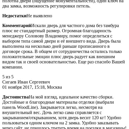
полотна двери (ощущение монументальности), один ключ на
два замка, возможность регулировки петель.
Недостатки
Не выявлено
Комментарий
Искали дверь для частного дома без тамбура
плюс не стандартный размер. Огромная благодарность
менеджеру Соловову Владимиру, помог определиться с
выбором типа самой двери и её внешнего вида. Дверь была
выполнена на несколько дней раньше прописанного в
договоре срока. В общем от сотрудничества остались только
положительные эмоции плюс дверь радует как внешним
видом так и своей основательностью. Еще раз спасибо Вашей
компании.
5
из 5
Сигаев Иван Сергеевич
01 ноября 2017, 15:18, Москва
Достоинства
На мой взгляд, идеальное качество сборки.
Достойные и благородные материалы отделки (выбрали
панель WoodLine). Закрывается легко, несмотря на
внушительный вес. Дочь легко сама справляется с
закрыванием/открыванием, хотя дверь весит 120 кг! Удобно
пользоваться одним ключом на 2 замка. Удобно заказывать
через сайт, не пришлось тратить время на поездки в магазины!