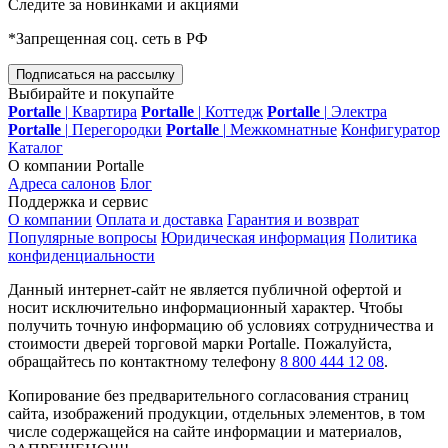
Следите за новинками и акциями
*Запрещенная соц. сеть в РФ
Подписаться на рассылку
Выбирайте и покупайте
Portalle
|
Квартира
Portalle
|
Коттедж
Portalle
|
Электра
Portalle
|
Перегородки
Portalle
|
Межкомнатные
Конфигуратор
Каталог
О компании Portalle
Адреса салонов
Блог
Поддержка и сервис
О компании
Оплата и доставка
Гарантия и возврат
Популярные вопросы
Юридическая информация
Политика
конфиденциальности
Данный интернет-сайт не является публичной офертой и
носит исключительно информационный характер. Чтобы
получить точную информацию об условиях сотрудничества и
стоимости дверей торговой марки Portalle. Пожалуйста,
обращайтесь по контактному телефону
8 800 444 12 08
.
Копирование без предварительного согласования страниц
сайта, изображений продукции, отдельных элементов, в том
числе содержащейся на сайте информации и материалов,