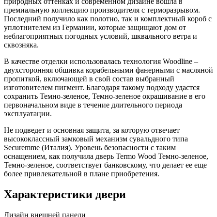
природных оттенках и современном дизайне вошла в
премиальную коллекцию производителя с терморазрывом.
Последний получило как полотно, так и комплектный короб с
уплотнителем из Германии, которые защищают дом от
неблагоприятных погодных условий, шквального ветра и
сквозняка.
В качестве отделки использовалась технология Woodline –
двухсторонняя обшивка корабельными фанерными с масляной
пропиткой, включающей в свой состав выбранный
изготовителем пигмент. Благодаря такому подходу удастся
сохранить Темно-зеленое, Темно-зеленое окрашивание в его
первоначальном виде в течение длительного периода
эксплуатации.
Не подведет и основная защита, за которую отвечает
высококлассный замковый механизм сувальдного типа
Securemme (Италия). Уровень безопасности с таким
оснащением, как получила дверь Termo Wood Темно-зеленое,
Темно-зеленое, соответствует банковскому, что делает ее еще
более привлекательной в плане приобретения.
Характеристики двери
Дизайн внешней панели