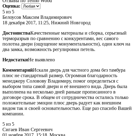
Отзывы по Termo Wood
Оценка:
5
из 5
Белоусов Максим Владимирович
18 декабря 2017, 11:25, Нижний Новгород
Достоинства
Качественные материалы и сборка, серьезный
терморазрыв по сравнению с конкурентами, вес самого
полотна двери (ощущение монументальности), один ключ на
два замка, возможность регулировки петель.
Недостатки
Не выявлено
Комментарий
Искали дверь для частного дома без тамбура
плюс не стандартный размер. Огромная благодарность
менеджеру Соловову Владимиру, помог определиться с
выбором типа самой двери и её внешнего вида. Дверь была
выполнена на несколько дней раньше прописанного в
договоре срока. В общем от сотрудничества остались только
положительные эмоции плюс дверь радует как внешним
видом так и своей основательностью. Еще раз спасибо Вашей
компании.
5
из 5
Сигаев Иван Сергеевич
01 ноября 2017, 15:18, Москва