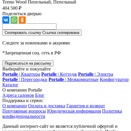
Termo Wood
Пепельный, Пепельный
404 500 ₽
Поделиться дверью
Скопировать ссылку
Ссылка скопирована
Следите за новинками и акциями
*Запрещенная соц. сеть в РФ
Подписаться на рассылку
Выбирайте и покупайте
Portalle
|
Квартира
Portalle
|
Коттедж
Portalle
|
Электра
Portalle
|
Перегородки
Portalle
|
Межкомнатные
Конфигуратор
Каталог
О компании Portalle
Адреса салонов
Блог
Поддержка и сервис
О компании
Оплата и доставка
Гарантия и возврат
Популярные вопросы
Юридическая информация
Политика
конфиденциальности
Данный интернет-сайт не является публичной офертой и