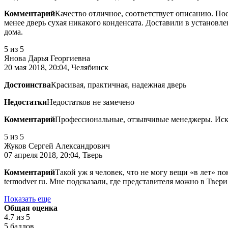
Комментарий
Качество отличное, соответствует описанию. Пос
менее дверь сухая никакого конденсата. Доставили в установл
дома.
5
из 5
Янова Дарья Георгиевна
20 мая 2018, 20:04, Челябинск
Достоинства
Красивая, практичная, надежная дверь
Недостатки
Недостатков не замечено
Комментарий
Профессиональные, отзывчивые менеджеры. Иск
5
из 5
Жуков Сергей Александрович
07 апреля 2018, 20:04, Тверь
Комментарий
Такой уж я человек, что не могу вещи «в лет» по
termodver ru. Мне подсказали, где представителя можно в Тве
Показать еще
Общая оценка
4.7
из 5
5 баллов