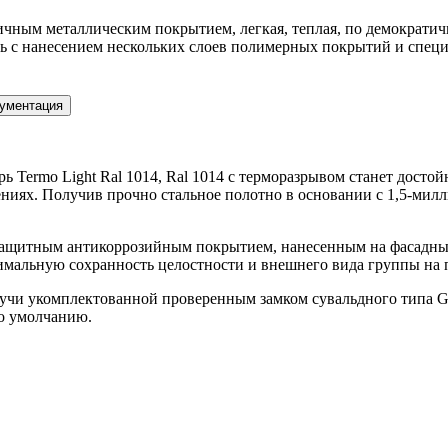
чным металлическим покрытием, легкая, теплая, по демократич
ь с нанесением нескольких слоев полимерных покрытий и специ
ументация
ерь Termo Light Ral 1014, Ral 1014 с терморазрывом станет дос
ениях. Получив прочно стальное полотно в основании с 1,5-ми
защитным антикоррозийным покрытием, нанесенным на фасадный к
мальную сохранность целостности и внешнего вида группы на 
удучи укомплектованной проверенным замком сувальдного типа Gu
по умолчанию.