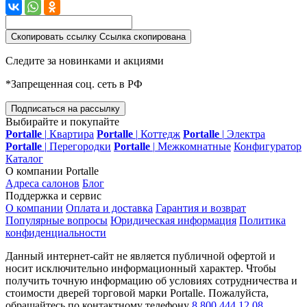
Скопировать ссылку
Ссылка скопирована
Следите за новинками и акциями
*Запрещенная соц. сеть в РФ
Подписаться на рассылку
Выбирайте и покупайте
Portalle
|
Квартира
Portalle
|
Коттедж
Portalle
|
Электра
Portalle
|
Перегородки
Portalle
|
Межкомнатные
Конфигуратор
Каталог
О компании Portalle
Адреса салонов
Блог
Поддержка и сервис
О компании
Оплата и доставка
Гарантия и возврат
Популярные вопросы
Юридическая информация
Политика
конфиденциальности
Данный интернет-сайт не является публичной офертой и
носит исключительно информационный характер. Чтобы
получить точную информацию об условиях сотрудничества и
стоимости дверей торговой марки Portalle. Пожалуйста,
обращайтесь по контактному телефону
8 800 444 12 08
.