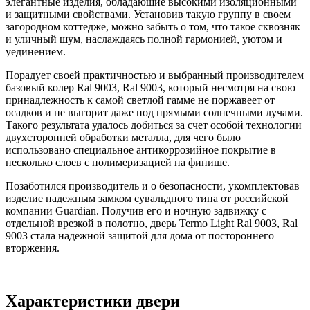
элегантные изделия, обладающие высокими изоляционными
и защитными свойствами. Установив такую группу в своем
загородном коттедже, можно забыть о том, что такое сквозняк
и уличный шум, наслаждаясь полной гармонией, уютом и
уединением.
Порадует своей практичностью и выбранный производителем
базовый колер Ral 9003, Ral 9003, который несмотря на свою
принадлежность к самой светлой гамме не поржавеет от
осадков и не выгорит даже под прямыми солнечными лучами.
Такого результата удалось добиться за счет особой технологии
двухсторонней обработки металла, для чего было
использовано специальное антикоррозийное покрытие в
несколько слоев с полимеризацией на финише.
Позаботился производитель и о безопасности, укомплектовав
изделие надежным замком сувальдного типа от российской
компании Guardian. Получив его и ночную задвижку с
отдельной врезкой в полотно, дверь Termo Light Ral 9003, Ral
9003 стала надежной защитой для дома от постороннего
вторжения.
Характеристики двери