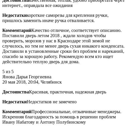
Достоинства
качественная, теплая, удобно приобретать через
интернет., оправдала все ожидания
Недостатки
короткие саморезы для крепления ручки,
пришлось заменить иначе ручка отваливается.
Комментарий
Качество отличное, соответствует описанию.
Поставили дверь летом 2018 , ждали холодов чтобы
проверить, морозов у нас в Краснодаре этой зимой не
случилось, но тем не менее дверь сухая никакого конденсата.
Доставили в установленные сроки без проблем и нареканий,
спасибо за хорошую работу. Рекомендую всем кто ищет
действительно теплую дверь для дома.
5
из 5
Янова Дарья Георгиевна
20 мая 2018, 20:04, Челябинск
Достоинства
Красивая, практичная, надежная дверь
Недостатки
Недостатков не замечено
Комментарий
Профессиональные, отзывчивые менеджеры.
Искренняя благодарность за помощь в решении проблем
Ивану Набатову и Антону Полубинскому