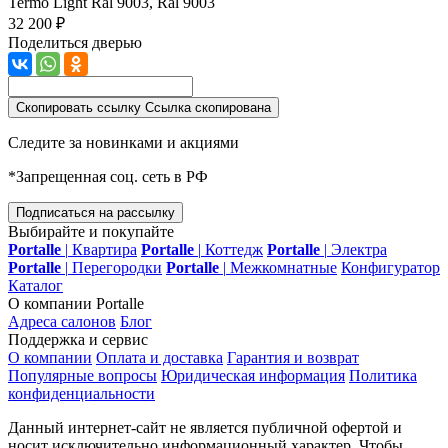
Termo Light
Ral 9003, Ral 9003
32 200 ₽
Поделиться дверью
Скопировать ссылку
Ссылка скопирована
Следите за новинками и акциями
*Запрещенная соц. сеть в РФ
Подписаться на рассылку
Выбирайте и покупайте
Portalle
|
Квартира
Portalle
|
Коттедж
Portalle
|
Электра
Portalle
|
Перегородки
Portalle
|
Межкомнатные
Конфигуратор
Каталог
О компании Portalle
Адреса салонов
Блог
Поддержка и сервис
О компании
Оплата и доставка
Гарантия и возврат
Популярные вопросы
Юридическая информация
Политика
конфиденциальности
Данный интернет-сайт не является публичной офертой и
носит исключительно информационный характер. Чтобы