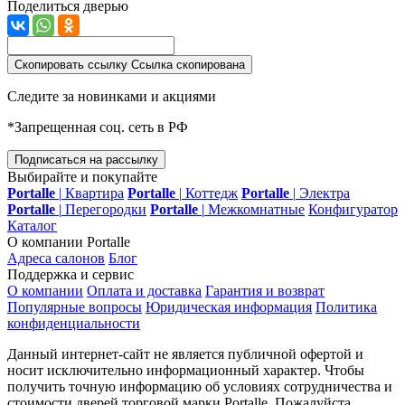
Поделиться дверью
Скопировать ссылку
Ссылка скопирована
Следите за новинками и акциями
*Запрещенная соц. сеть в РФ
Подписаться на рассылку
Выбирайте и покупайте
Portalle
|
Квартира
Portalle
|
Коттедж
Portalle
|
Электра
Portalle
|
Перегородки
Portalle
|
Межкомнатные
Конфигуратор
Каталог
О компании Portalle
Адреса салонов
Блог
Поддержка и сервис
О компании
Оплата и доставка
Гарантия и возврат
Популярные вопросы
Юридическая информация
Политика
конфиденциальности
Данный интернет-сайт не является публичной офертой и
носит исключительно информационный характер. Чтобы
получить точную информацию об условиях сотрудничества и
стоимости дверей торговой марки Portalle. Пожалуйста,