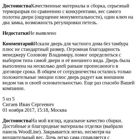
Достоинства
Качественные материалы и сборка, серьезный
терморазрыв по сравнению с конкурентами, вес самого
полотна двери (ощущение монументальности), один ключ на
два замка, возможность регулировки петель.
Недостатки
Не выявлено
Комментарий
Искали дверь для частного дома без тамбура
плюс не стандартный размер. Огромная благодарность
менеджеру Соловову Владимиру, помог определиться с
выбором типа самой двери и её внешнего вида. Дверь была
выполнена на несколько дней раньше прописанного в
договоре срока. В общем от сотрудничества остались только
положительные эмоции плюс дверь радует как внешним
видом так и своей основательностью. Еще раз спасибо Вашей
компании.
5
из 5
Сигаев Иван Сергеевич
01 ноября 2017, 15:18, Москва
Достоинства
На мой взгляд, идеальное качество сборки.
Достойные и благородные материалы отделки (выбрали
панель WoodLine). Закрывается легко, несмотря на
внушительный вес. Дочь легко сама справляется с