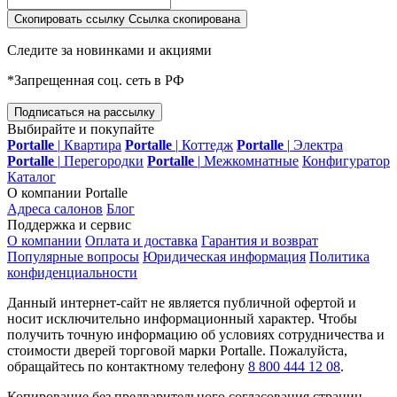
Скопировать ссылку
Ссылка скопирована
Следите за новинками и акциями
*Запрещенная соц. сеть в РФ
Подписаться на рассылку
Выбирайте и покупайте
Portalle
|
Квартира
Portalle
|
Коттедж
Portalle
|
Электра
Portalle
|
Перегородки
Portalle
|
Межкомнатные
Конфигуратор
Каталог
О компании Portalle
Адреса салонов
Блог
Поддержка и сервис
О компании
Оплата и доставка
Гарантия и возврат
Популярные вопросы
Юридическая информация
Политика
конфиденциальности
Данный интернет-сайт не является публичной офертой и
носит исключительно информационный характер. Чтобы
получить точную информацию об условиях сотрудничества и
стоимости дверей торговой марки Portalle. Пожалуйста,
обращайтесь по контактному телефону
8 800 444 12 08
.
Копирование без предварительного согласования страниц