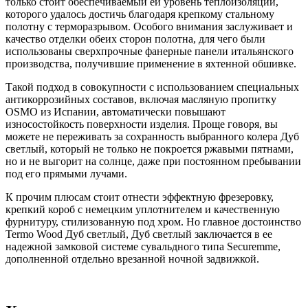
только стоит обеспечиваемый ей уровень теплоизоляции,
которого удалось достичь благодаря крепкому стальному
полотну с терморазрывом. Особого внимания заслуживает и
качество отделки обеих сторон полотна, для чего были
использованы сверхпрочные фанерные панели итальянского
производства, получившие применение в яхтенной обшивке.
Такой подход в совокупности с использованием специальных
антикоррозийных составов, включая масляную пропитку
OSMO из Испании, автоматически повышают
износостойкость поверхности изделия. Проще говоря, вы
можете не переживать за сохранность выбранного колера Дуб
светлый, который не только не покроется ржавыми пятнами,
но и не выгорит на солнце, даже при постоянном пребывании
под его прямыми лучами.
К прочим плюсам стоит отнести эффектную фрезеровку,
крепкий короб с немецким уплотнителем и качественную
фурнитуру, стилизованную под хром. Но главное достоинство
Termo Wood Дуб светлый, Дуб светлый заключается в ее
надежной замковой системе сувальдного типа Securemme,
дополненной отдельно врезанной ночной задвижкой.