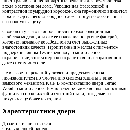
ищет красивые и нестандартные решения для обустройства
входа в загородном доме. Украшенная фрезеровкой и
контрастной изумрудной коробкой, она гармонично впишется
в экстерьер вашего загородного дома, попутно обеспечивая
его полную защиту.
Свою лепту в этот вопрос вносит термоизоляционные
свойства модели, а также ее надежное покрытие фанерой,
которую называют корабельной за счет выраженных
влагостойких качеств. Пропитанный маслом с пигментом,
подчеркивающим Темно-зеленое, Темно-зеленое
окрашивание, этот материал сохранит свою декоративность
даже спустя много лет.
Не вызовет нареканий у хозяев и предусмотренная
производителем по умолчанию система защиты в виде
замкового механизма Kale. В комплектацию двери Termo
Wood Темно-зеленое, Темно-зеленое также вошла выносливая
фурнитура с задвижкой из честной стали, что делает ее
покупку еще более выгодной.
Характеристики двери
Дизайн внешней панели
Стиль внешней панели