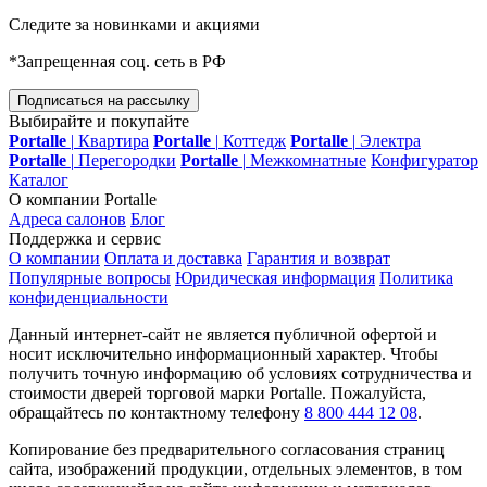
Следите за новинками и акциями
*Запрещенная соц. сеть в РФ
Подписаться на рассылку
Выбирайте и покупайте
Portalle
|
Квартира
Portalle
|
Коттедж
Portalle
|
Электра
Portalle
|
Перегородки
Portalle
|
Межкомнатные
Конфигуратор
Каталог
О компании Portalle
Адреса салонов
Блог
Поддержка и сервис
О компании
Оплата и доставка
Гарантия и возврат
Популярные вопросы
Юридическая информация
Политика
конфиденциальности
Данный интернет-сайт не является публичной офертой и
носит исключительно информационный характер. Чтобы
получить точную информацию об условиях сотрудничества и
стоимости дверей торговой марки Portalle. Пожалуйста,
обращайтесь по контактному телефону
8 800 444 12 08
.
Копирование без предварительного согласования страниц
сайта, изображений продукции, отдельных элементов, в том