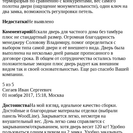
терморазрыв по сравнению с конкурентами, вес самого
полотна двери (ощущение монументальности), один ключ на
два замка, возможность регулировки петель.
Недостатки
Не выявлено
Комментарий
Искали дверь для частного дома без тамбура
плюс не стандартный размер. Огромная благодарность
менеджеру Соловову Владимиру, помог определиться с
выбором типа самой двери и её внешнего вида. Дверь была
выполнена на несколько дней раньше прописанного в
договоре срока. В общем от сотрудничества остались только
положительные эмоции плюс дверь радует как внешним
видом так и своей основательностью. Еще раз спасибо Вашей
компании.
5
из 5
Сигаев Иван Сергеевич
01 ноября 2017, 15:18, Москва
Достоинства
На мой взгляд, идеальное качество сборки.
Достойные и благородные материалы отделки (выбрали
панель WoodLine). Закрывается легко, несмотря на
внушительный вес. Дочь легко сама справляется с
закрыванием/открыванием, хотя дверь весит 120 кг! Удобно
пользоваться одним ключом на 2 замка. Удобно заказывать