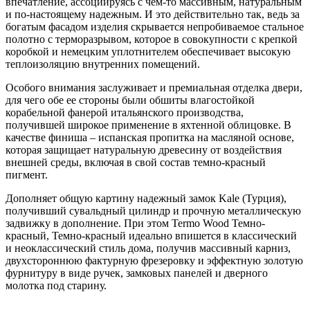
впечатление, ассоциируясь с чем-то массивным, натуральным
и по-настоящему надежным. И это действительно так, ведь за
богатым фасадом изделия скрывается непробиваемое стальное
полотно с терморазрывом, которое в совокупности с крепкой
коробкой и немецким уплотнителем обеспечивает высокую
теплоизоляцию внутренних помещений.
Особого внимания заслуживает и премиальная отделка двери,
для чего обе ее стороны были обшиты влагостойкой
корабельной фанерой итальянского производства,
получившей широкое применение в яхтенной облицовке. В
качестве финиша – испанская пропитка на масляной основе,
которая защищает натуральную древесину от воздействия
внешней среды, включая в свой состав темно-красный
пигмент.
Дополняет общую картину надежный замок Kale (Турция),
получивший сувальдный цилиндр и прочную металлическую
задвижку в дополнение. При этом Termo Wood Темно-
красный, Темно-красный идеально впишется в классический
и неоклассический стиль дома, получив массивный карниз,
двухстороннюю фактурную фрезеровку и эффектную золотую
фурнитуру в виде ручек, замковых панелей и дверного
молотка под старину.