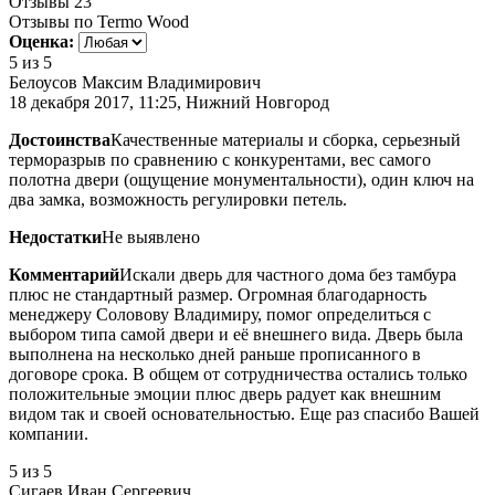
Отзывы
23
Отзывы по Termo Wood
Оценка:
5
из 5
Белоусов Максим Владимирович
18 декабря 2017, 11:25, Нижний Новгород
Достоинства
Качественные материалы и сборка, серьезный
терморазрыв по сравнению с конкурентами, вес самого
полотна двери (ощущение монументальности), один ключ на
два замка, возможность регулировки петель.
Недостатки
Не выявлено
Комментарий
Искали дверь для частного дома без тамбура
плюс не стандартный размер. Огромная благодарность
менеджеру Соловову Владимиру, помог определиться с
выбором типа самой двери и её внешнего вида. Дверь была
выполнена на несколько дней раньше прописанного в
договоре срока. В общем от сотрудничества остались только
положительные эмоции плюс дверь радует как внешним
видом так и своей основательностью. Еще раз спасибо Вашей
компании.
5
из 5
Сигаев Иван Сергеевич