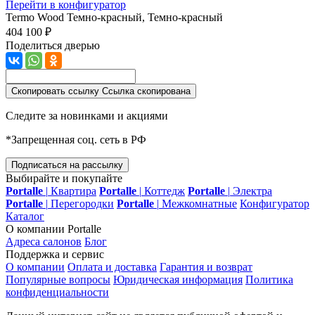
Перейти в конфигуратор
Termo Wood
Темно-красный, Темно-красный
404 100 ₽
Поделиться дверью
Скопировать ссылку
Ссылка скопирована
Следите за новинками и акциями
*Запрещенная соц. сеть в РФ
Подписаться на рассылку
Выбирайте и покупайте
Portalle
|
Квартира
Portalle
|
Коттедж
Portalle
|
Электра
Portalle
|
Перегородки
Portalle
|
Межкомнатные
Конфигуратор
Каталог
О компании Portalle
Адреса салонов
Блог
Поддержка и сервис
О компании
Оплата и доставка
Гарантия и возврат
Популярные вопросы
Юридическая информация
Политика
конфиденциальности