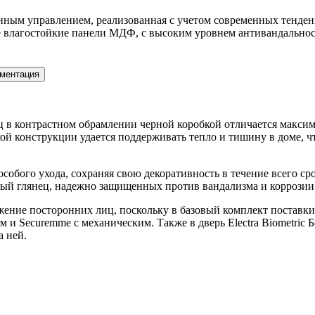
нным управлением, реализованная с учетом современных тенде
влагостойкие панели МДФ, с высоким уровнем антивандальност
ментация
янец в контрастном обрамлении черной коробкой отличается мак
ой конструкции удается поддерживать тепло и тишину в доме, ч
собого ухода, сохраняя свою декоративность в течение всего ср
ый глянец, надежно защищенных против вандализма и коррозии
ржение посторонних лиц, поскольку в базовый комплект поставк
и Securemme с механическим. Также в дверь Electra Biometric 
а ней.