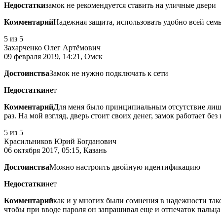
Недостатки
замок не рекомендуется ставить на уличные двери
Комментарий
Надежная защита, использовать удобно всей сем
5
из 5
Захарченко Олег Артёмович
09 февраля 2019, 14:21, Омск
Достоинства
Замок не нужно подключать к сети
Недостатки
нет
Комментарий
Для меня было принципиальным отсутствие лишни
раз. На мой взгляд, дверь стоит своих денег, замок работает без
5
из 5
Красильников Юрий Богданович
06 октября 2017, 05:15, Казань
Достоинства
Можно настроить двойную идентификацию
Недостатки
нет
Комментарий
как и у многих были сомнения в надежности тако
чтобы при вводе пароля он запрашивал еще и отпечаток пальца.