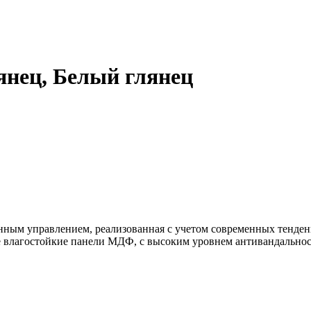
янец, Белый глянец
нным управлением, реализованная с учетом современных тенде
влагостойкие панели МДФ, с высоким уровнем антивандальност