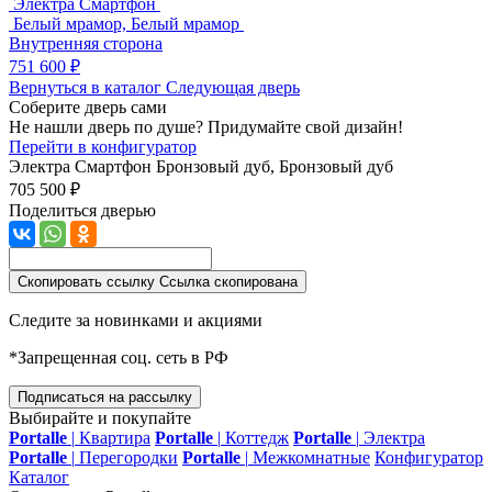
Электра Смартфон
Белый мрамор, Белый мрамор
Внутренняя сторона
751 600 ₽
Вернуться в каталог
Следующая дверь
Соберите дверь сами
Не нашли дверь по душе? Придумайте свой дизайн!
Перейти в конфигуратор
Электра Смартфон
Бронзовый дуб, Бронзовый дуб
705 500 ₽
Поделиться дверью
Скопировать ссылку
Ссылка скопирована
Следите за новинками и акциями
*Запрещенная соц. сеть в РФ
Подписаться на рассылку
Выбирайте и покупайте
Portalle
|
Квартира
Portalle
|
Коттедж
Portalle
|
Электра
Portalle
|
Перегородки
Portalle
|
Межкомнатные
Конфигуратор
Каталог