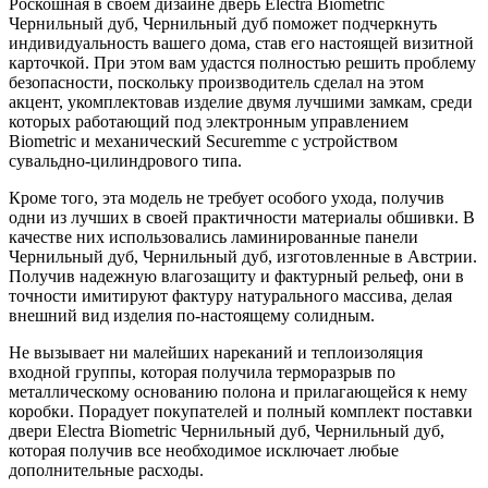
Роскошная в своем дизайне дверь Electra Biometric
Чернильный дуб, Чернильный дуб поможет подчеркнуть
индивидуальность вашего дома, став его настоящей визитной
карточкой. При этом вам удастся полностью решить проблему
безопасности, поскольку производитель сделал на этом
акцент, укомплектовав изделие двумя лучшими замкам, среди
которых работающий под электронным управлением
Biometric и механический Securemme с устройством
сувальдно-цилиндрового типа.
Кроме того, эта модель не требует особого ухода, получив
одни из лучших в своей практичности материалы обшивки. В
качестве них использовались ламинированные панели
Чернильный дуб, Чернильный дуб, изготовленные в Австрии.
Получив надежную влагозащиту и фактурный рельеф, они в
точности имитируют фактуру натурального массива, делая
внешний вид изделия по-настоящему солидным.
Не вызывает ни малейших нареканий и теплоизоляция
входной группы, которая получила терморазрыв по
металлическому основанию полона и прилагающейся к нему
коробки. Порадует покупателей и полный комплект поставки
двери Electra Biometric Чернильный дуб, Чернильный дуб,
которая получив все необходимое исключает любые
дополнительные расходы.