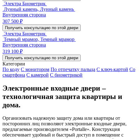
Электра Биометрик
Лунный камень, Лунный камень
Внутренняя сторона
307 500 ₽
Получить консультацию по этой двери
Электра Биометрик
Темный мрамор, Темный мрамор
Внутренняя сторона
319 100 ₽
Получить консультацию по этой двери
Категории
По коду
С монитором
По отпечатку пальца
С ключ-картой
Со
смартфона
С камерой
С биометрикой
Электронные входные двери ‒
технологичная защита квартиры и
дома.
Организовать надежную защиту дома или квартиры от
посторонних лиц позволяют электронные входные двери,
предлагаемые производителем «Portalle». Конструкция
обеспечивает удобный и быстрый доступ в помещение с