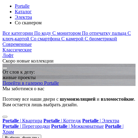
Portalle
Каталог
Электра
Со сканером
Все категории
По коду
С монитором
По отпечатку пальца
С
ключ-картой
Со смартфона
С камерой
С биометрикой
Современные
Классические
Лофт
Скоро новые коллекции
От слов к делу:
живые проекты
Перейти в галерею Portalle
Мы заботимся о вас
Поэтому все наши двери с
шумоизоляцией
и
взломостойкие
.
Вам остается лишь выбрать дизайн.
Portalle
|
Квартира
Portalle
|
Коттедж
Portalle
|
Электра
Portalle
|
Перегородки
Portalle
|
Межкомнатные
Portalle
|
Храм
Выбрать фильтры