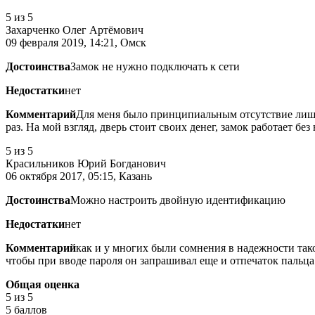
5
из 5
Захарченко Олег Артёмович
09 февраля 2019, 14:21, Омск
Достоинства
Замок не нужно подключать к сети
Недостатки
нет
Комментарий
Для меня было принципиальным отсутствие лишни
раз. На мой взгляд, дверь стоит своих денег, замок работает без
5
из 5
Красильников Юрий Богданович
06 октября 2017, 05:15, Казань
Достоинства
Можно настроить двойную идентификацию
Недостатки
нет
Комментарий
как и у многих были сомнения в надежности тако
чтобы при вводе пароля он запрашивал еще и отпечаток пальца.
Общая оценка
5
из 5
5 баллов