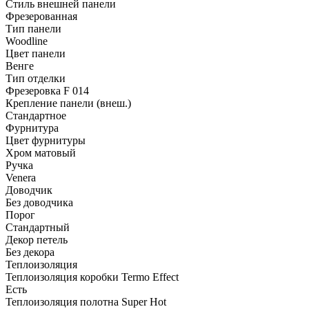
Стиль внешней панели
Фрезерованная
Тип панели
Woodline
Цвет панели
Венге
Тип отделки
Фрезеровка F 014
Крепление панели (внеш.)
Стандартное
Фурнитура
Цвет фурнитуры
Хром матовый
Ручка
Venera
Доводчик
Без доводчика
Порог
Стандартный
Декор петель
Без декора
Теплоизоляция
Теплоизоляция коробки Termo Effect
Есть
Теплоизоляция полотна Super Нot