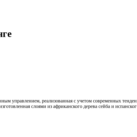
нге
нным управлением, реализованная с учетом современных тенде
изготовленная слоями из африканского дерева сейба и испанско