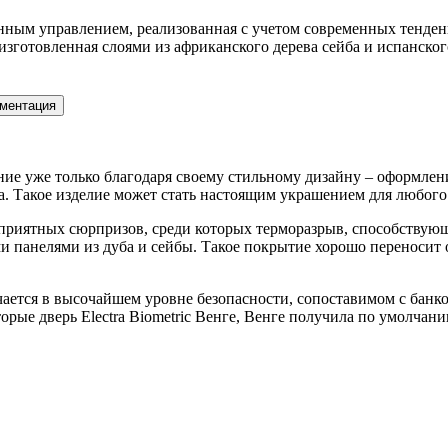
нным управлением, реализованная с учетом современных тенде
изготовленная слоями из африканского дерева сейба и испанско
ментация
мание уже только благодаря своему стильному дизайну – оформле
а. Такое изделие может стать настоящим украшением для любого
о приятных сюрпризов, среди которых терморазрыв, способству
панелями из дуба и сейбы. Такое покрытие хорошо переносит о
чается в высочайшем уровне безопасности, сопоставимом с банк
торые дверь Electra Biometric Венге, Венге получила по умолчани