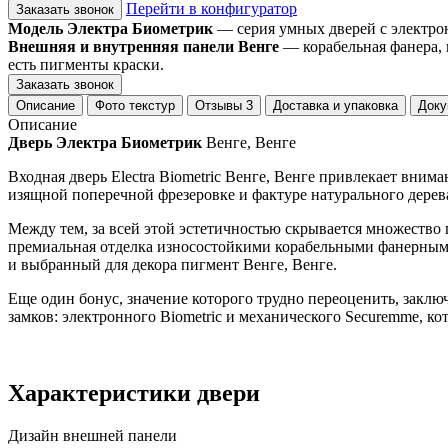
Перейти в конфигуратор
Заказать звонок
Модель Электра Биометрик
— серия умных дверей с электро
Внешняя и внутренняя панели Венге
— корабельная фанера, 
есть пигменты краски.
Заказать звонок
Описание
Фото текстур
Отзывы
3
Доставка и упаковка
Доку
Описание
Дверь Электра Биометрик
Венге, Венге
Входная дверь Electra Biometric Венге, Венге привлекает вни
изящной поперечной фрезеровке и фактуре натурального дерев
Между тем, за всей этой эстетичностью скрывается множеств
премиальная отделка износостойкими корабельными фанерными 
и выбранный для декора пигмент Венге, Венге.
Еще один бонус, значение которого трудно переоценить, заклю
замков: электронного Biometric и механического Securemme, ко
Характеристики двери
Дизайн внешней панели