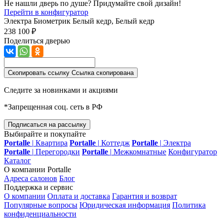
Не нашли дверь по душе? Придумайте свой дизайн!
Перейти в конфигуратор
Электра Биометрик
Белый кедр, Белый кедр
238 100 ₽
Поделиться дверью
Скопировать ссылку
Ссылка скопирована
Следите за новинками и акциями
*Запрещенная соц. сеть в РФ
Подписаться на рассылку
Выбирайте и покупайте
Portalle
|
Квартира
Portalle
|
Коттедж
Portalle
|
Электра
Portalle
|
Перегородки
Portalle
|
Межкомнатные
Конфигуратор
Каталог
О компании Portalle
Адреса салонов
Блог
Поддержка и сервис
О компании
Оплата и доставка
Гарантия и возврат
Популярные вопросы
Юридическая информация
Политика
конфиденциальности