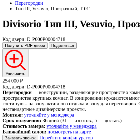
Перегородки
Тип III, Vesuvio, Прозрачный, T 011
Divisorio
Тип III, Vesuvio, Про
Код двери: D-P000P00004718
Получить PDF
двери
Поделиться
Увеличить
254 000 ₽
Код двери: D-P000P00004718
Перегородки
— конструкции, разделяющие пространство комна
пространства крупных комнат. В зонировании нуждаются многи
гостиную – на зону активного отдыха и зону для переговоров.
нестандартные дизайнерские проекты.
Монтаж:
уточняйте у менеджера
Срок получения:
36 дней (31 — изготов., 5 — достав.)
Стоимость замера:
уточняйте у менеджера
Ближайший салон:
посмотреть на карте
Перейти в конфигуратор
Заказать звонок