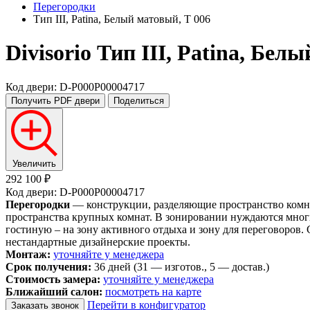
Перегородки
Тип III, Patina, Белый матовый, T 006
Divisorio
Тип III, Patina, Бел
Код двери: D-P000P00004717
Получить PDF
двери
Поделиться
Увеличить
292 100 ₽
Код двери: D-P000P00004717
Перегородки
— конструкции, разделяющие пространство комна
пространства крупных комнат. В зонировании нуждаются многи
гостиную – на зону активного отдыха и зону для переговоров.
нестандартные дизайнерские проекты.
Монтаж:
уточняйте у менеджера
Срок получения:
36 дней (31 — изготов., 5 — достав.)
Стоимость замера:
уточняйте у менеджера
Ближайший салон:
посмотреть на карте
Перейти в конфигуратор
Заказать звонок