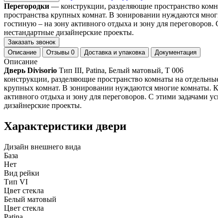
Перегородки
— конструкции, разделяющие пространство комна
пространства крупных комнат. В зонировании нуждаются многи
гостиную – на зону активного отдыха и зону для переговоров.
нестандартные дизайнерские проекты.
Заказать звонок
Описание
Отзывы
0
Доставка и упаковка
Документация
Описание
Дверь Divisorio
Тип III, Patina, Белый матовый, T 006
конструкции, разделяющие пространство комнаты на отдельные
крупных комнат. В зонировании нуждаются многие комнаты. Ку
активного отдыха и зону для переговоров. С этими задачами у
дизайнерские проекты.
Характеристики двери
Дизайн внешнего вида
База
Нет
Вид рейки
Тип VI
Цвет стекла
Белый матовый
Цвет стекла
Patina