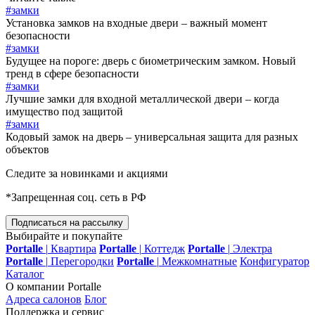
#замки
Установка замков на входные двери – важный момент
безопасности
#замки
Будущее на пороге: дверь с биометрическим замком. Новый
тренд в сфере безопасности
#замки
Лучшие замки для входной металлической двери – когда
имущество под защитой
#замки
Кодовый замок на дверь – универсальная защита для разных
объектов
Следите за новинками и акциями
*Запрещенная соц. сеть в РФ
Подписаться на рассылку
Выбирайте и покупайте
Portalle
|
Квартира
Portalle
|
Коттедж
Portalle
|
Электра
Portalle
|
Перегородки
Portalle
|
Межкомнатные
Конфигуратор
Каталог
О компании Portalle
Адреса салонов
Блог
Поддержка и сервис